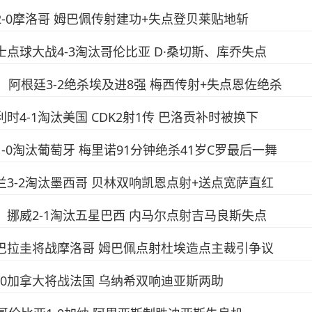
国2-0摩洛哥 姆巴佩传射建功+失点登贝莱贴地斩
瑞士点球大战4-3淘汰哥伦比亚 D·桑切斯、库乔失点
逆转！阿根廷3-2绝杀埃及进8强 梅西传射+失点恩佐绝杀
利时4-1淘汰美国 CDK2射1传 巴洛贡补时被换下
牙1-0淘汰葡萄牙 梅里诺91分钟绝杀41岁C罗最后一舞
格兰3-2淘汰墨西哥 贝林双响凯恩点射+送点宽萨直红
双响！挪威2-1淘汰五星巴西 内马尔点射吉马良斯失点
1-0巴拉圭将战摩洛哥 姆巴佩点射杜埃造点主裁引争议
哥3-0加拿大将战法国 乌纳希双响迪亚斯两助