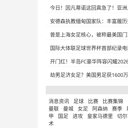
今日！因凡蒂诺这回真急了！亚洲
安德森执教缅甸国家队：丰富履历
曾是上海女足核心，被称最美国门
国际大体联足球世界杯首部纪录电
开门红！半岛FC豪华阵容闪耀20
劫男足济女足？美国男足获1600
消息资讯
足球
比赛
比赛集锦
曼联
曼城
女足
阿森纳
赛季
甲
国足
进攻
皇家马德里
切尔
术