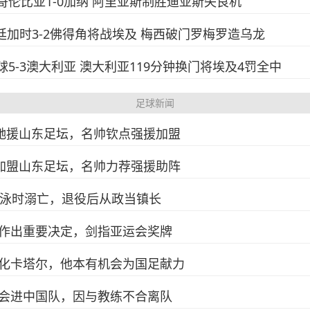
士！哥伦比亚1-0加纳 阿里亚斯制胜迪亚斯失良机
阿根廷加时3-2佛得角将战埃及 梅西破门罗梅罗造乌龙
及点球5-3澳大利亚 澳大利亚119分钟换门将埃及4罚全中
足球新闻
脚驰援山东足坛，名帅钦点强援加盟
脚加盟山东足坛，名帅力荐强援助阵
游泳时溺亡，退役后从政当镇长
作出重要决定，剑指亚运会奖牌
化卡塔尔，他本有机会为国足献力
会进中国队，因与教练不合离队