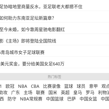
足协暗地里商量反水，亚足联老大都摁不住
如何助力东南亚足坛新篇章？
至今未婚，如今靠周星驰电影翻红
影《主场》即将登陆全国院线
26青岛城市女子足球联赛
万美元奖金，要分给美国女足640万
热门标签
1
欧冠
NBA
CBA
比赛录像
篮球
球员
意甲
观
助攻
广东
主场
联赛
国米
英超
皇马
罗马
利物
西
防守
NBA常规赛
中国篮球
巴萨
中国女篮
中