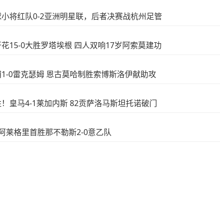
足球小将红队0-2亚洲明星联，后者决赛战杭州足管
开花15-0大胜罗塔埃根 四人双响17岁阿索莫建功
物浦1-0雷克瑟姆 恩古莫哈制胜索博斯洛伊献助攻
大胜！皇马4-1莱加内斯 82贡萨洛马斯坦托诺破门
门 阿莱格里首胜那不勒斯2-0意乙队