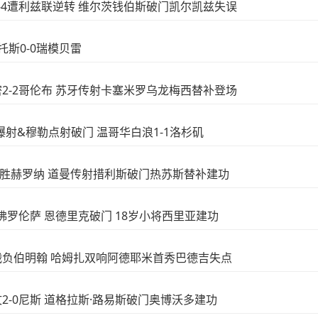
浦2-4遭利兹联逆转 维尔茨钱伯斯破门凯尔凯兹失误
桑托斯0-0瑞模贝雷
阿密2-2哥伦布 苏牙传射卡塞米罗乌龙梅西替补登场
身爆射&穆勒点射破门 温哥华白浪1-1洛杉矶
4-1客胜赫罗纳 道曼传射措利斯破门热苏斯替补建功
-2佛罗伦萨 恩德里克破门 18岁小将西里亚建功
球大战负伯明翰 哈姆扎双响阿德耶米首秀巴德吉失点
尤文2-0尼斯 道格拉斯·路易斯破门奥博沃多建功