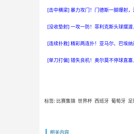
[击中横梁] 暴力攻门！门德斯一脚爆射
[没收垫射] 一攻一防！菲利克斯头球摆
[连续扑救] 精彩两连扑！亚马尔、巴埃
[单刀打偏] 错失良机！奥尔莫不停球直
标签:
比赛集锦
世界杯
西班牙
葡萄牙
足
相关内容