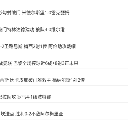
精彩勾射破门 米德尔斯堡1-0雷克瑟姆
朗破门特林达德建功 狼队3-0维尔港
际4-2圣路易斯 梅西2射1传 阿伦助攻戴帽
下场战曼联 巴黎全场控球近6成+8射3正未果
-3贝蒂斯 因卡皮耶破门难救主 福纳尔斯1射2传
迪巴拉助攻 罗马4-1纽波特郡
西马坎送点 胜利0-2不敌阿尔梅里亚