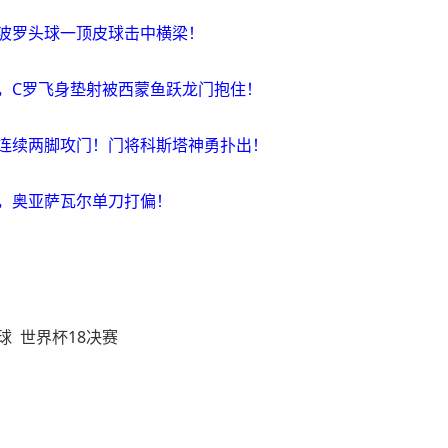
，波罗头球一顶皮球击中横梁！
渡，C罗飞身垫射被西蒙鱼跃龙门抱住！
纳连续两脚攻门！门将科斯塔神勇扑出！
塞，奥亚萨瓦尔单刀打偏！
球
世界杯18决赛