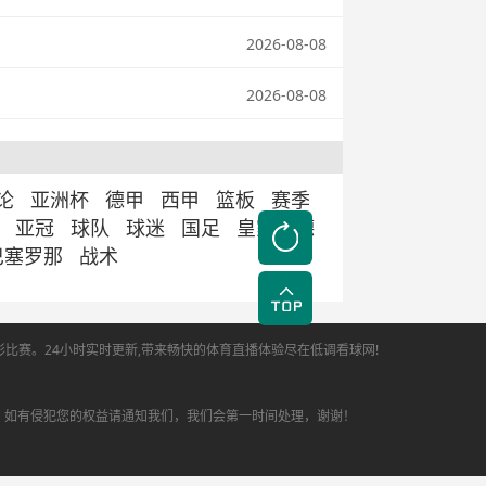
2026-08-08
2026-08-08
论
亚洲杯
德甲
西甲
篮板
赛季
亚冠
球队
球迷
国足
皇家马德
巴塞罗那
战术
彩比赛。24小时实时更新,带来畅快的体育直播体验尽在低调看球网!
，如有侵犯您的权益请通知我们，我们会第一时间处理，谢谢！