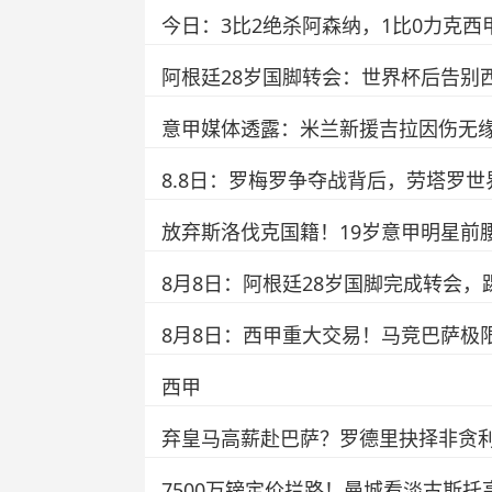
今日：3比2绝杀阿森纳，1比0力克西
阿根廷28岁国脚转会：世界杯后告别
意甲媒体透露：米兰新援吉拉因伤无
8.8日：罗梅罗争夺战背后，劳塔罗
放弃斯洛伐克国籍！19岁意甲明星前
8月8日：阿根廷28岁国脚完成转会
8月8日：西甲重大交易！马竞巴萨极
西甲
弃皇马高薪赴巴萨？罗德里抉择非贪
7500万镑定价拦路！曼城看淡古斯