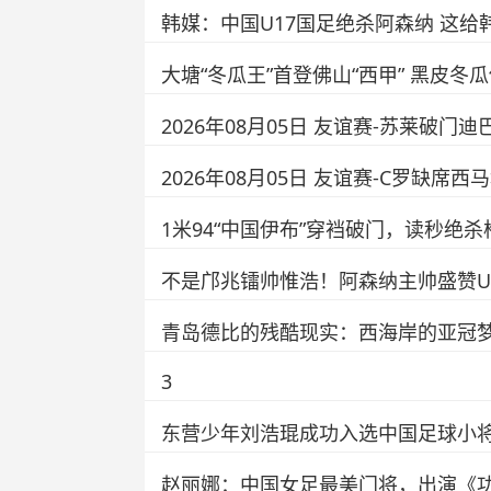
韩媒：中国U17国足绝杀阿森纳 这
大塘“冬瓜王”首登佛山“西甲” 黑皮冬
2026年08月05日 友谊赛-苏莱破门迪
2026年08月05日 友谊赛-C罗缺席
1米94“中国伊布”穿裆破门，读秒绝
不是邝兆镭帅惟浩！阿森纳主帅盛赞U
青岛德比的残酷现实：西海岸的亚冠
3
东营少年刘浩琨成功入选中国足球小
赵丽娜：中国女足最美门将，出演《