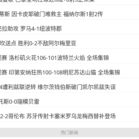
-3贝蒂斯 因卡皮耶破门难救主 福纳尔斯1射2传
巴拉助攻 罗马4-1纽波特郡
西马坎送点 胜利0-2不敌阿尔梅里亚
常规赛 洛杉矶火花106-101波特兰火焰 全场集锦
A常规赛 印第安纳狂热100-108明尼苏达山猫 全场集锦
浦2-4遭利兹联逆转 维尔茨钱伯斯破门凯尔凯兹失误
桑托斯0-0瑞模贝雷
阿密2-2哥伦布 苏牙传射卡塞米罗乌龙梅西替补登场
热门新闻