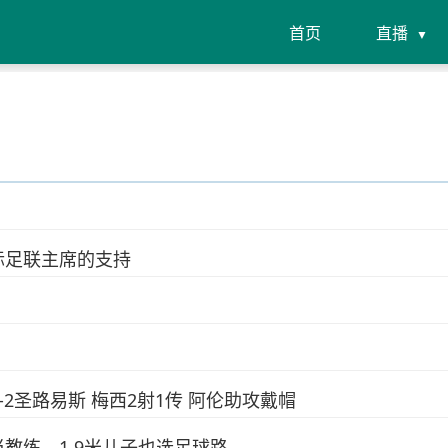
首页
直播
际足联主席的支持
4-2圣路易斯 梅西2射1传 阿伦助攻戴帽
教练，1.9米儿子也选足球路