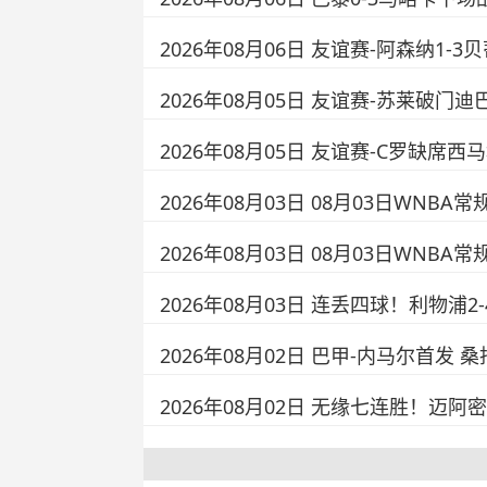
2026年08月06日 友谊赛-阿森纳1
2026年08月05日 友谊赛-苏莱破门迪
2026年08月05日 友谊赛-C罗缺席
2026年08月03日 08月03日WNBA
2026年08月03日 08月03日WNB
2026年08月03日 连丢四球！利物
2026年08月02日 巴甲-内马尔首发 
2026年08月02日 无缘七连胜！迈