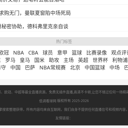
场求购无门，曼联夏窗陷中场死局
供秘密协助，德科弗里克亲自谈
热门标签
欧冠
NBA
CBA
球员
意甲
篮球
比赛录像
观点评
东
罗马
皇马
国米
助攻
主场
英超
世界杯
利物浦
防守
中国
巴萨
NBA常规赛
北京
中国篮球
中场
赛、欧冠、中超等最全直播资源。免费无插件直播,高清不卡顿,让您不错过任何一场精
版权所有 2025-2026
低调看球网
擎搜索整理获得，所有内容均来自互联网，我们自身不提供任何直播信号和视频内容
友情链接：