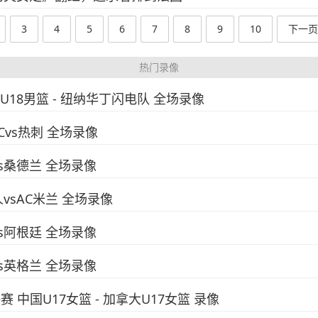
3
4
5
6
7
8
9
10
下一页
热门录像
国U18男篮 - 纽纳华丁闪电队 全场录像
FCvs热刺 全场录像
vs桑德兰 全场录像
人vsAC米兰 全场录像
vs阿根廷 全场录像
vs英格兰 全场录像
决赛 中国U17女篮 - 加拿大U17女篮 录像