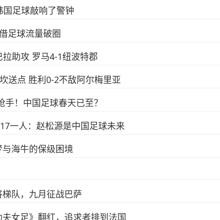
给韩国足球敲响了警钟
瓜借足球流量破圈
巴拉助攻 罗马4-1纽波特郡
西马坎送点 胜利0-2不敌阿尔梅里亚
杀枪手！中国足球春天已至？
17一人：赵松源是中国足球未来
梦与海牛的保级困境
将梯队，九月征战巴萨
功夫女足》翻红，追求者排到法国