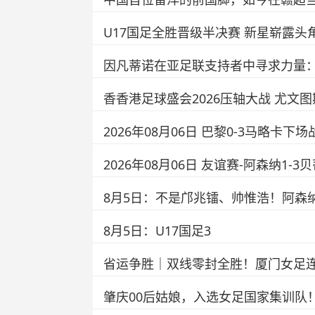
U17国足全胜晋级半决赛 新星崭露
因凡蒂诺在亚足联支持者中寻求力量
香香港足球盛会2026压轴大战 尤文
2026年08月06日 巴黎0-3马略卡
2026年08月06日 友谊赛-阿森纳1
8月5日：不是邝兆镭、帅惟浩！阿森
8月5日：U17国足3
省运争胜｜双线零封全胜！厦门女足连
肇庆00后姑娘，入选女足国家集训队