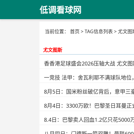
低调看球网
当前位置：
首页
> TAG信息列表 > 尤文图
尤文图斯
香香港足球盛会2026压轴大战 尤文
一竞技 法甲：舍瓦利耶不满球队地位
8月5日：国米粉丝破亿背后，意甲三
8月4日：3300万欧！巴黎圣日耳
8.4日：巴黎卖人回血1.2亿只花5000
八月四日：门德斯一箭双雕！曼联60