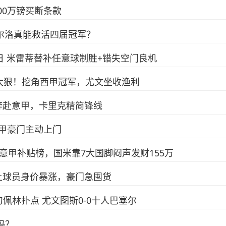
00万镑买断条款
皮尔洛真能救活四届冠军？
准列日 米雷蒂替补任意球制胜+错失空门良机
太狠！挖角西甲冠军，尤文坐收渔利
奔赴意甲，卡里克精简锋线
意甲豪门主动上门
顶意甲补贴榜，国米靠7大国脚闷声发财155万
本土球员身价暴涨，豪门急囤货
单刀佩林扑点 尤文图斯0-0十人巴塞尔
吗？