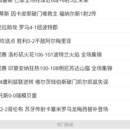
下场战曼联 巴黎全场控球近6成+8射3正未果
-3贝蒂斯 因卡皮耶破门难救主 福纳尔斯1射2传
巴拉助攻 罗马4-1纽波特郡
西马坎送点 胜利0-2不敌阿尔梅里亚
常规赛 洛杉矶火花106-101波特兰火焰 全场集锦
A常规赛 印第安纳狂热100-108明尼苏达山猫 全场集锦
浦2-4遭利兹联逆转 维尔茨钱伯斯破门凯尔凯兹失误
桑托斯0-0瑞模贝雷
阿密2-2哥伦布 苏牙传射卡塞米罗乌龙梅西替补登场
热门新闻