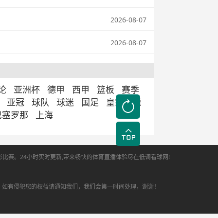
2026-08-07
2026-08-07
论
亚洲杯
德甲
西甲
篮板
赛季
亚冠
球队
球迷
国足
皇家马德
巴塞罗那
上海
彩比赛。24小时实时更新,带来畅快的体育直播体验尽在低调看球网!
，如有侵犯您的权益请通知我们，我们会第一时间处理，谢谢！