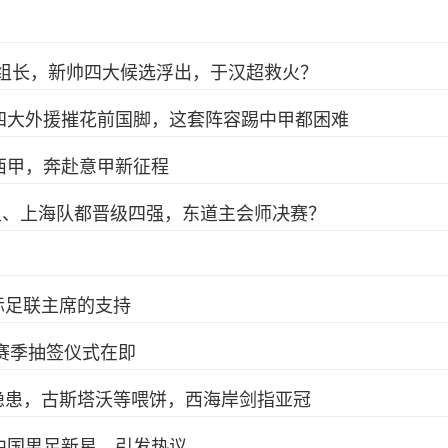
组组长，新帅四大候选浮出，于汉超救火？
四大外援摧花前国脚，这套阵容踢中甲都困难
西甲，奔赴意甲新征程
足、上海队都晋级四强，东道主会师决赛？
际足联主席的支持
赛季抽签仪式在即
隐患，古斯塔沃等喂饼，西海岸剑指亚冠
中国男足新星，引发热议