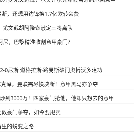
断，还想用边锋换1.7亿欧转会费
锋，尤文截胡阿隆索敲定三将离队
签穆阿尼，巴黎精准收割意甲豪门？
文2-0尼斯 道格拉斯·路易斯破门奥博沃多建功
齐尔克泽，曼联需尽快决断！意甲黑马亦争夺
炒到3000万！四家豪门抢他，他却只想去的意甲
无数豪门争夺，如今要甩卖
新生的蜕变之路