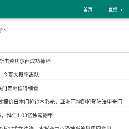
首页
直播
斯 >
图斯击败切尔西成功捧杯
，今夏大概率离队
豪门差距值得细看
曼正式报价日本门将铃木彩艳，亚洲门神即将登陆法甲豪门
万，拜仁1.03亿独霸德甲
00万挖尤文边锋，水货齐尔克泽被当筹码甩回意甲