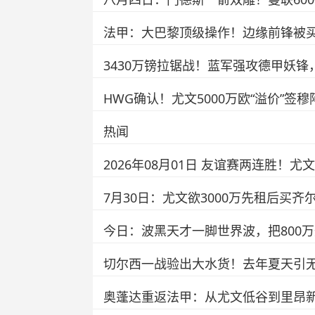
法甲：大巴黎顶级操作！边缘前锋被买
3430万镑拉锯战！蓝军强攻德甲妖
HWG确认！尤文5000万欧“溢价”
热闻
2026年08月01日 友谊赛两连胜！尤
7月30日：尤文欲3000万先租后买
今日：波黑天才一脚世界波，把800万
切尔西一战验出大水货！去年夏天引
奥蓬达重返法甲：从尤文低谷到里昂