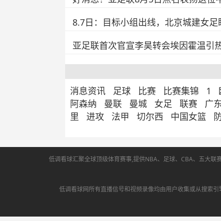
8.7日：目标小组出线，北京城建女
亚足联首次官宣李昊转会埃因霍温引
消息资讯
足球
比赛
比赛集锦
1
阿森纳
曼联
曼城
女足
联赛
广
里
进攻
法甲
切尔西
中国女篮
低调看球汇聚全球顶级体育赛事,提供NBA、足球、CBA、五大联
低调看球网所有直播信号和视频录像均由用户收集或从搜索引