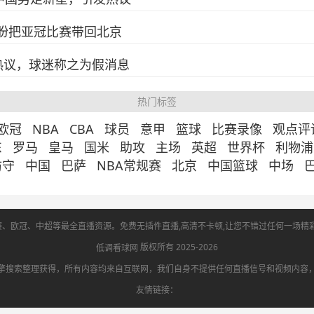
足盼把亚冠比赛带回北京
热议，球迷称之为假消息
热门标签
欧冠
NBA
CBA
球员
意甲
篮球
比赛录像
观点评
东
罗马
皇马
国米
助攻
主场
英超
世界杯
利物浦
防守
中国
巴萨
NBA常规赛
北京
中国篮球
中场
赛、欧冠、中超等最全直播资源。免费无插件直播,高清不卡顿,让您不错过任何一场精
版权所有 2025-2026
低调看球网
擎搜索整理获得，所有内容均来自互联网，我们自身不提供任何直播信号和视频内容
友情链接：