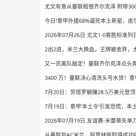
尤文有意从曼联租借齐尔克泽 附带30
今日!意甲外援68%逼死本土新星，
2026年07月26日 尤文1-0客胜标
2出2进，米兰大换血，王牌被舍弃，
又一员离队敲定！曼联齐尔克泽点头
3400 万！曼联决心清洗头号水货！
7月20日：劳塔罗躺赚28.5万美元登
7月19日：意甲‘本土令’引发恐慌，
2026年07月19日 友谊赛-米蕾蒂失
从曼联到AC米兰，阿莫林能取得成功