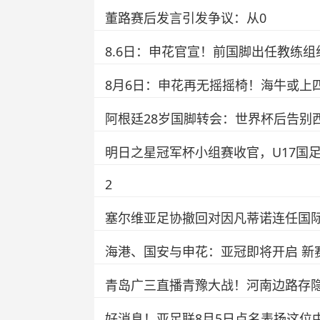
董路赛后发言引发争议：从0
8.6日：申花官宣！前国脚出任教练
8月6日：申花再无摇摇椅！海牛或上
阿根廷28岁国脚转会：世界杯后告别
明日之星冠军杯小组赛收官，U17国
2
塞尔维亚足协撤回对因凡蒂诺连任国
海港、国安与申花：亚冠即将开启 新
青岛广三直播青豫大战！河南边路存
好消息！亚足联8月5日点名表扬这位