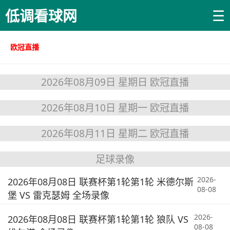
☰
低调看球网
欧冠直播
2026年08月09日 星期日 欧冠直播
2026年08月10日 星期一 欧冠直播
2026年08月11日 星期二 欧冠直播
足球录像
2026-
2026年08月08日 联赛杯第1轮第1轮 米德尔斯
08-08
堡 VS 雷克瑟姆 全场录像
2026-
2026年08月08日 联赛杯第1轮第1轮 狼队 VS
08-08