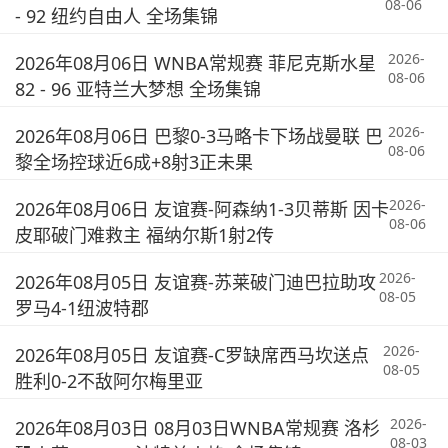
08-06
- 92 纽约自由人 全场集锦
2026-
2026年08月06日 WNBA常规赛 菲尼克斯水星
08-06
82 - 96 亚特兰大梦想 全场集锦
2026-
2026年08月06日 巴黎0-3马略卡下场战曼联 巴
08-06
黎全场控球近6成+8射3正未果
2026-
2026年08月06日 友谊赛-阿森纳1-3贝蒂斯 因卡
08-06
皮耶破门难救主 福纳尔斯1射2传
2026-
2026年08月05日 友谊赛-苏莱破门迪巴拉助攻
08-05
罗马4-1纽波特郡
2026-
2026年08月05日 友谊赛-C罗缺席西马坎送点
08-05
胜利0-2不敌阿尔梅里亚
2026-
2026年08月03日 08月03日WNBA常规赛 洛杉
08-03