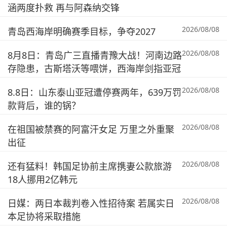
涵两度扑救 再与阿森纳交锋
2026/08/08
青岛西海岸明确赛季目标，争夺2027
2026/08/08
8月8日：青岛广三直播青豫大战！河南边路
存隐患，古斯塔沃等喂饼，西海岸剑指亚冠
2026/08/08
8.8日：山东泰山亚冠遭停赛两年，639万罚
款背后，谁的锅？
2026/08/08
在祖国被禁赛的阿富汗女足 万里之外重聚
出征
2026/08/08
还有猛料！韩国足协前主席携妻公款旅游
18人挪用2亿韩元
2026/08/08
日媒：两日本裁判卷入性招待案 若属实日
本足协将采取措施