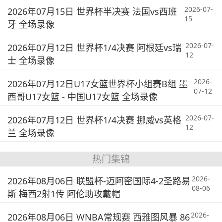
2026-07-
2026年07月15日 世界杯半决赛 法国vs西班
15
牙 全场录像
2026-07-
2026年07月12日 世界杯1/4决赛 阿根廷vs瑞
12
士 全场录像
2026-
2026年07月12日U17女篮世界杯小组赛B组 墨
07-12
西哥U17女篮 - 中国U17女篮 全场录像
2026-07-
2026年07月12日 世界杯1/4决赛 挪威vs英格
12
兰 全场录像
热门集锦
2026-
2026年08月06日 联盟杯-迈阿密国际4-2圣路易
08-06
斯 梅西2射1传 阿伦助攻戴帽
2026-
2026年08月06日 WNBA常规赛 西雅图风暴 86