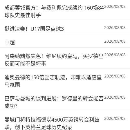
2026/08/08
成都蓉城官方：与费利佩完成续约 160场84
球队史最佳射手
2026/08/08
挺进决赛！U17国足点球3
2026/08/08
中超
2026/08/08
阿森纳黯然失色！维尼续约皇马，买罗德里
反而可能不是坏事
2026/08/08
迪奥曼德的150倍励志轨迹，却难以适应皇
马氛围
2026/08/08
巴萨与曼城的谈判进展：罗德里的转会能否
成功？
2026/08/08
曼城门将特拉福德以4500万英镑转会利兹
联，创下英格兰足球历史纪录