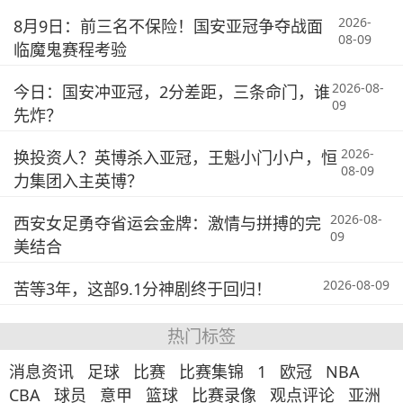
2026-
8月9日：前三名不保险！国安亚冠争夺战面
08-09
临魔鬼赛程考验
2026-08-
今日：国安冲亚冠，2分差距，三条命门，谁
09
先炸？
2026-
换投资人？英博杀入亚冠，王魁小门小户，恒
08-09
力集团入主英博？
2026-08-
西安女足勇夺省运会金牌：激情与拼搏的完
09
美结合
2026-08-09
苦等3年，这部9.1分神剧终于回归！
热门标签
消息资讯
足球
比赛
比赛集锦
1
欧冠
NBA
CBA
球员
意甲
篮球
比赛录像
观点评论
亚洲