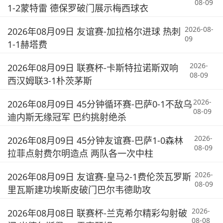
08-09
1-2蒙特雷 德保罗破门展示梅西球衣
2026-08-
2026年08月09日 友谊赛-加拉格尔进球 热刺
09
1-1赫塔费
2026-
2026年08月09日 联赛杯-卡斯特拉诺斯双响
08-09
西汉姆联3-1朴茨茅斯
2026-
2026年08月09日 45分钟循环赛-巴萨0-1不敌乌
08-09
迪内斯无缘冠军 巴约挑射绝杀
2026-
2026年08月09日 45分钟友谊赛-巴萨1-0森林
08-09
拉菲点射费尔明造点 两队各一次中柱
2026-
2026年08月09日 友谊赛-皇马2-1费伦茨瓦罗斯
08-09
里瓦斯建功埃斯皮破门巴尔韦德助攻
2026-
2026年08月08日 联赛杯-兰克希尔精彩勾射破
08-08