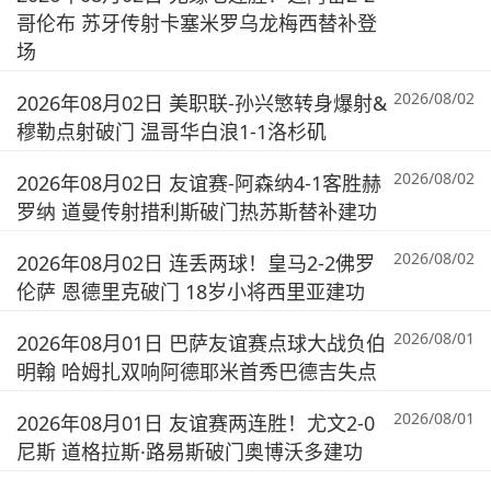
哥伦布 苏牙传射卡塞米罗乌龙梅西替补登
场
2026/08/02
2026年08月02日 美职联-孙兴慜转身爆射&
穆勒点射破门 温哥华白浪1-1洛杉矶
2026/08/02
2026年08月02日 友谊赛-阿森纳4-1客胜赫
罗纳 道曼传射措利斯破门热苏斯替补建功
2026/08/02
2026年08月02日 连丢两球！皇马2-2佛罗
伦萨 恩德里克破门 18岁小将西里亚建功
2026/08/01
2026年08月01日 巴萨友谊赛点球大战负伯
明翰 哈姆扎双响阿德耶米首秀巴德吉失点
2026/08/01
2026年08月01日 友谊赛两连胜！尤文2-0
尼斯 道格拉斯·路易斯破门奥博沃多建功