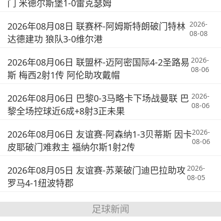
门 米德尔斯堡1-0雷克瑟姆
2026-
2026年08月08日 联赛杯-阿姆斯特朗破门特林
08-08
达德建功 狼队3-0维尔港
2026-
2026年08月06日 联盟杯-迈阿密国际4-2圣路易
08-06
斯 梅西2射1传 阿伦助攻戴帽
2026-
2026年08月06日 巴黎0-3马略卡下场战曼联 巴
08-06
黎全场控球近6成+8射3正未果
2026-
2026年08月06日 友谊赛-阿森纳1-3贝蒂斯 因卡
08-06
皮耶破门难救主 福纳尔斯1射2传
2026-
2026年08月05日 友谊赛-苏莱破门迪巴拉助攻
08-05
罗马4-1纽波特郡
足球新闻