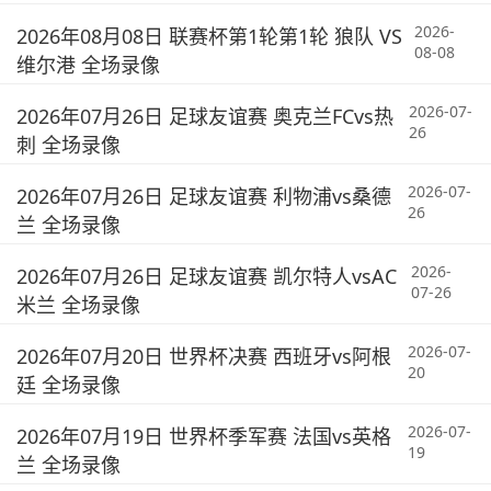
2026-
2026年08月08日 联赛杯第1轮第1轮 狼队 VS
08-08
维尔港 全场录像
2026-07-
2026年07月26日 足球友谊赛 奥克兰FCvs热
26
刺 全场录像
2026-07-
2026年07月26日 足球友谊赛 利物浦vs桑德
26
兰 全场录像
2026-
2026年07月26日 足球友谊赛 凯尔特人vsAC
07-26
米兰 全场录像
2026-07-
2026年07月20日 世界杯决赛 西班牙vs阿根
20
廷 全场录像
2026-07-
2026年07月19日 世界杯季军赛 法国vs英格
19
兰 全场录像