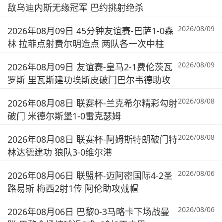
敌乌迪内斯无缘冠军 巴约挑射绝杀
2026/08/09
2026年08月09日 45分钟友谊赛-巴萨1-0森
林 拉菲点射费尔明造点 两队各一次中柱
2026/08/09
2026年08月09日 友谊赛-皇马2-1费伦茨瓦
罗斯 里瓦斯建功埃斯皮破门巴尔韦德助攻
2026/08/08
2026年08月08日 联赛杯-兰克希尔精彩勾射
破门 米德尔斯堡1-0雷克瑟姆
2026/08/08
2026年08月08日 联赛杯-阿姆斯特朗破门特
林达德建功 狼队3-0维尔港
2026/08/06
2026年08月06日 联盟杯-迈阿密国际4-2圣
路易斯 梅西2射1传 阿伦助攻戴帽
2026/08/06
2026年08月06日 巴黎0-3马略卡下场战曼