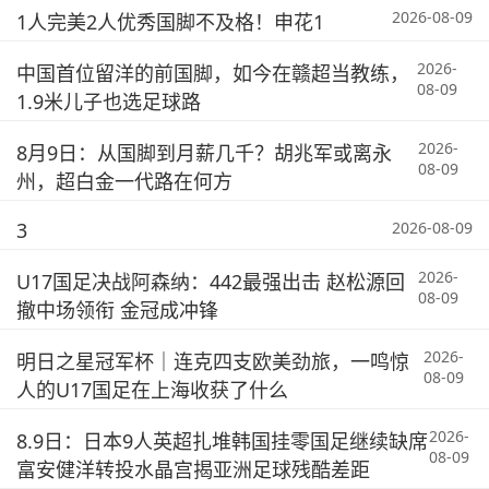
2026-08-09
1人完美2人优秀国脚不及格！申花1
2026-
中国首位留洋的前国脚，如今在赣超当教练，
08-09
1.9米儿子也选足球路
2026-
8月9日：从国脚到月薪几千？胡兆军或离永
08-09
州，超白金一代路在何方
3
2026-08-09
2026-
U17国足决战阿森纳：442最强出击 赵松源回
08-09
撤中场领衔 金冠成冲锋
2026-
明日之星冠军杯｜连克四支欧美劲旅，一鸣惊
08-09
人的U17国足在上海收获了什么
2026-
8.9日：日本9人英超扎堆韩国挂零国足继续缺席
08-09
富安健洋转投水晶宫揭亚洲足球残酷差距