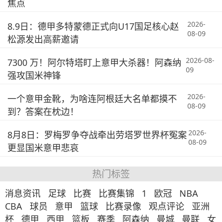
焦点
2026-
8.9日：德甲多特蒙德正式向U17国足核心赵
08-09
松源发出高薪邀请
2026-08-
7300 万！阿尔特塔盯上意甲大杀器！阿森纳
09
强攻国米神锋
2026-
一个意甲金靴，为啥连阿根廷大名单都摸不
08-09
到？答案在枕边！
2026-
8月8日：罗梅罗争夺战牵出劳塔罗世界杯冤案
08-09
更显国米意甲悲哀
热门标签
消息资讯
足球
比赛
比赛集锦
1
欧冠
NBA
CBA
球员
意甲
篮球
比赛录像
观点评论
亚洲
杯
德甲
西甲
篮板
赛季
阿森纳
曼城
曼联
女