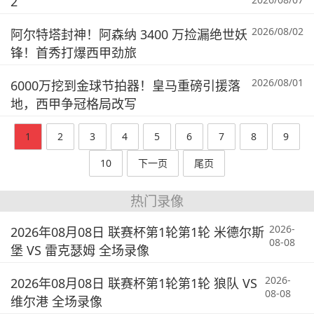
2
2026/08/02
阿尔特塔封神！阿森纳 3400 万捡漏绝世妖
锋！首秀打爆西甲劲旅
2026/08/01
6000万挖到金球节拍器！皇马重磅引援落
地，西甲争冠格局改写
1
2
3
4
5
6
7
8
9
10
下一页
尾页
热门录像
2026-
2026年08月08日 联赛杯第1轮第1轮 米德尔斯
08-08
堡 VS 雷克瑟姆 全场录像
2026-
2026年08月08日 联赛杯第1轮第1轮 狼队 VS
08-08
维尔港 全场录像