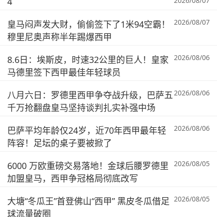
4
2026/08/07
2026/08/07
皇马闷声发大财，偷偷签下了1米94空霸！
穆里尼奥声称半年踢爆西甲
2026/08/06
8.6日：埃斯皮，时速32公里的巨人！皇家
马德里签下西甲最佳年轻球员
2026/08/06
八月六日：罗德里西甲争夺战升级，巴萨五
千万抢翻盘皇马坚持谈判扎实补强中场
2026/08/06
巴萨平均年龄仅24岁，近70年西甲最年轻
阵容！足坛的桌子要被掀了
2026/08/05
6000 万欧重磅交易落地！金球后腰罗德里
加盟皇马，西甲争冠格局彻底改写
2026/08/05
大塘“冬瓜王”首登佛山“西甲” 黑皮冬瓜借足
球流量破圈