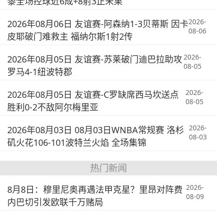
黎全场控球近6成+8射3正未果
2026-
2026年08月06日 友谊赛-阿森纳1-3贝蒂斯 因卡
08-06
皮耶破门难救主 福纳尔斯1射2传
2026-
2026年08月05日 友谊赛-苏莱破门迪巴拉助攻
08-05
罗马4-1纽波特郡
2026-
2026年08月05日 友谊赛-C罗缺席西马坎送点
08-05
胜利0-2不敌阿尔梅里亚
2026-
2026年08月03日 08月03日WNBA常规赛 洛杉
08-03
矶火花106-101波特兰火焰 全场集锦
热门新闻
2026-
8月8日：穆里尼奥再遇法甲克星？里昂对阵费
08-09
内巴切引发欧联千万赌局