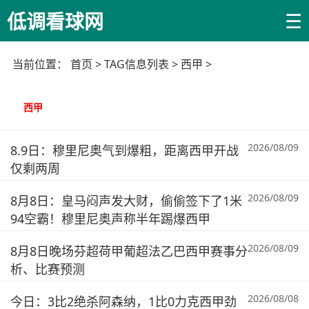
☰
低调看球网
当前位置：
首页
> TAG信息列表 > 西甲 >
西甲
2026/08/09
8.9日：穆里尼奥气到爆粗，距离西甲开战
仅剩两周
2026/08/09
8月8日：皇马闷声发大财，偷偷签下了1米
94空霸！穆里尼奥声称半年踢爆西甲
2026/08/09
8月8日晚场芬超荷甲葡超法乙巴西甲赛事分
析、比赛预测
2026/08/08
今日：3比2绝杀阿森纳，1比0力克西甲劲