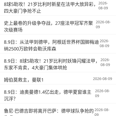
2026-
8球5助攻！21岁比利时新星在法甲大放异彩，
08-09
四大豪门争抢不止
2026-08-
史上最卷的升级争夺战，27座法甲冠军齐聚
09
次级赛场
2026-
8.9日：从法甲到德甲，阿根廷世界杯国脚梅迪
08-09
纳2500万欧转会勒沃库森
2026-
8.9日：8球5助攻！21岁比利时妖锋闪耀法甲，
08-09
东家不肯卖，4大豪门集体哄抢
2026-08-09
姆伯莫救主，曼联1
2026-08-
8.9日：迪奥曼德1.4亿出走，德甲夏窗谁主
09
沉浮？
2026-08-
鲁尼·巴德吉即将离开巴萨：德甲球队争抢的
09