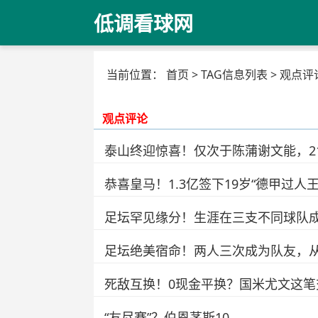
低调看球网
当前位置：
首页
> TAG信息列表 > 观点评
观点评论
泰山终迎惊喜！仅次于陈蒲谢文能，2
恭喜皇马！1.3亿签下19岁“德甲过人
足坛罕见缘分！生涯在三支不同球队
足坛绝美宿命！两人三次成为队友，
死敌互换！0现金平换？国米尤文这
“友尽赛”？伯恩茅斯10