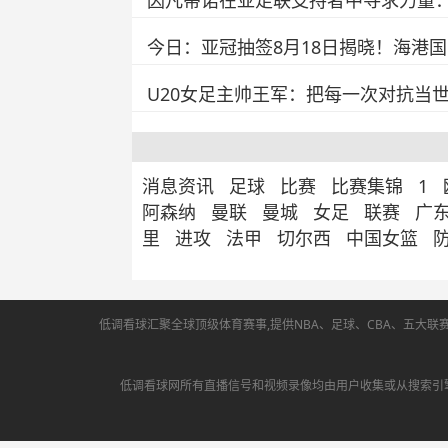
因凡蒂诺在亚足联支持者中寻求力量
今日：亚冠抽签8月18日揭晓！海港
U20女足主帅王军：把每一次对抗当
消息资讯
足球
比赛
比赛集锦
1
阿森纳
曼联
曼城
女足
联赛
广
里
进攻
法甲
切尔西
中国女篮
低调看球汇聚全球顶级体育赛事,提供NBA、足球、CBA、五大联
低调看球网所有直播信号和视频录像均由用户收集或从搜索引