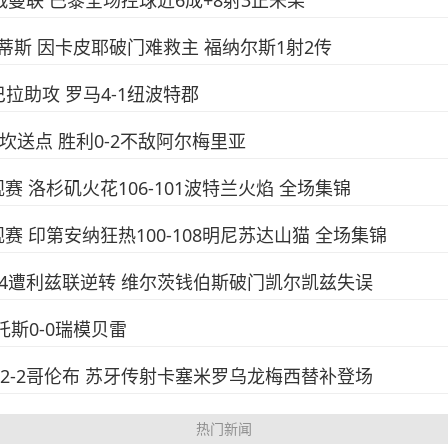
下场战曼联 巴黎全场控球近6成+8射3正未果
-3贝蒂斯 因卡皮耶破门难救主 福纳尔斯1射2传
巴拉助攻 罗马4-1纽波特郡
西马坎送点 胜利0-2不敌阿尔梅里亚
常规赛 洛杉矶火花106-101波特兰火焰 全场集锦
A常规赛 印第安纳狂热100-108明尼苏达山猫 全场集锦
浦2-4遭利兹联逆转 维尔茨钱伯斯破门凯尔凯兹失误
桑托斯0-0瑞模贝雷
阿密2-2哥伦布 苏牙传射卡塞米罗乌龙梅西替补登场
热门新闻