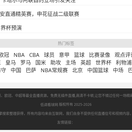
：卡塔尔与阿联酋的立场引发关注
国安直通精英赛，申花征战二级联赛
世界杯预演
热门标签
欧冠
NBA
CBA
球员
意甲
篮球
比赛录像
观点评
东
皇马
罗马
国米
助攻
主场
英超
世界杯
利物浦
防守
中国
巴萨
NBA常规赛
北京
中国篮球
中场
赛、欧冠、中超等最全直播资源。免费无插件直播,高清不卡顿,让您不错过任何一场精
版权所有 2025-2026
低调看球网
擎搜索整理获得，所有内容均来自互联网，我们自身不提供任何直播信号和视频内容
友情链接：