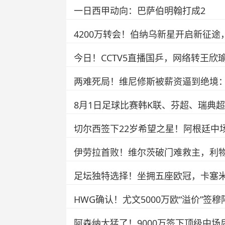
一日西甲动向：巴萨伯明翰打成2
4200万转会！伯纳乌新星开启新征途
今日！CCTV5直播国乒，网络转王欣瑜
两难死局！维尼修斯被薪资逼到绝境
8月1日足球比赛韩K联、芬超、瑞典
切尔西签下22岁希望之星！阿根廷中
伊劳拉首败！维尔茨破门难救主，利物
足坛独特选择！坐拥五座欧冠，卡塞
HWG确认！尤文5000万欧“溢价”
阿森纳太猛了！9000万签下顶级中