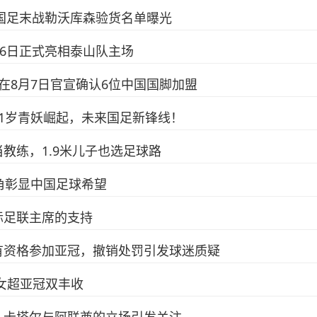
7国足末战勒沃库森验货名单曝光
月6日正式亮相泰山队主场
在8月7日官宣确认6位中国国脚加盟
1岁青妖崛起，未来国足新锋线！
教练，1.9米儿子也选足球路
头角彰显中国足球希望
际足联主席的支持
有资格参加亚冠，撤销处罚引发球迷质疑
女超亚冠双丰收