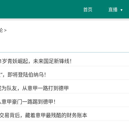
首页
直播
论 >
1岁青妖崛起，未来国足新锋线！
王”，即将登陆伯纳乌！
成为队友，从意甲一路打到德甲
从意甲豪门一路踢到德甲！
笔交易背后，藏着意甲最残酷的财务账本