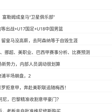
，富勒姆成皇马“卫星俱乐部”
等出战+U17国足+U18中国男篮
：留皇马没高薪，去阿森纳等于自毁生涯
超、挪超、美职业、巴西甲赛事分析、比赛预测
场新势力，内部人员调动很划算
浦半场崩盘，2
米罗拒意甲，奔赴美职联追随梅西！
签穆阿尼，巴黎精准收割意甲豪门？
场后，老板亲自批准维尼修斯购买