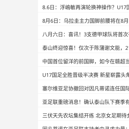
8.6日：浮嶋敏再演轮换神操作？U1
8月6日：乌拉圭主力国脚前腰将在8
八月六日：喜讯！3支德甲球队将首次
泰山终迎惊喜！仅次于陈蒲谢文能，2
中国首位留洋的前国脚，如今在赣超当
U17国足全胜晋级半决赛 新星崭露
塞尔维亚足协撤回对因凡蒂诺连任国
亚足联重磅消息！确认泰山队下赛季
三伏天先农坛集结开练 北京女足期待