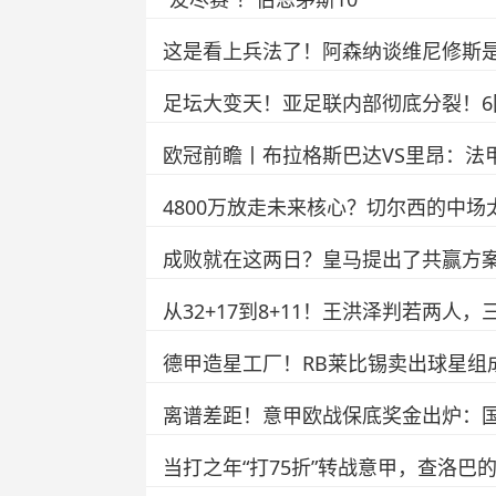
这是看上兵法了！阿森纳谈维尼修斯
足坛大变天！亚足联内部彻底分裂！
欧冠前瞻丨布拉格斯巴达VS里昂：法
4800万放走未来核心？切尔西的中
成败就在这两日？皇马提出了共赢方
从32+17到8+11！王洪泽判若两人
德甲造星工厂！RB莱比锡卖出球星组
离谱差距！意甲欧战保底奖金出炉：
当打之年“打75折”转战意甲，查洛巴