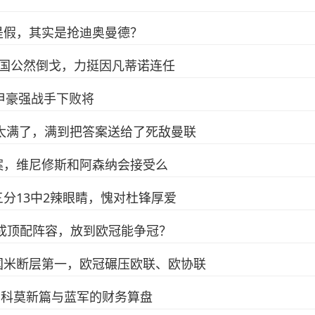
是假，其实是抢迪奥曼德？
6国公然倒戈，力挺因凡蒂诺连任
甲豪强战手下败将
场太满了，满到把答案送给了死敌曼联
案，维尼修斯和阿森纳会接受么
，三分13中2辣眼睛，愧对杜锋厚爱
成顶配阵容，放到欧冠能争冠？
国米断层第一，欧冠碾压欧联、欧协联
的科莫新篇与蓝军的财务算盘