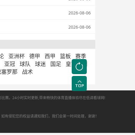
2026-08-06
2026-08-06
论
亚洲杯
德甲
西甲
篮板
赛季
亚冠
球队
球迷
国足
皇家马德
巴塞罗那
战术
彩比赛。24小时实时更新,带来畅快的体育直播体验尽在低调看球网!
，如有侵犯您的权益请通知我们，我们会第一时间处理，谢谢！