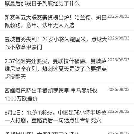
城最后那段日子到底经历了什么
2026/08/03
新赛季五大联赛薪资榜出炉！哈兰德、姆巴
佩领跑，意甲、法甲无人入选
2026/08/03
曼城首秀失利！21岁小将闪耀国米，点球大
战不敌意甲豪门
2026/08/03
2.37亿砸完还要买，曼联拉什福德、曼城萨
维尼奥全在列，热刺这夏天是铁了心要把英
超搅翻天
2026/08/03
西媒曝巴萨出手截胡罗德里 皇马曼城仅
1000万欧差价
2026/08/02
8月2日：10岁1米85，中国足球小将半场被
一人打崩，董路赛后一句话点出青训死穴
2026/08/02