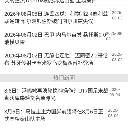
安纳狂热100-108明尼苏达山猫 全场集锦
2026-
2026年08月03日 连丢四球！利物浦2-4遭利兹
08-03
联逆转 维尔茨钱伯斯破门凯尔凯兹失误
2026-08-
2026年08月02日 巴甲-内马尔首发 桑托斯0-0
02
瑞模贝雷
2026-
2026年08月02日 无缘七连胜！迈阿密2-2哥伦
08-02
布 苏牙传射卡塞米罗乌龙梅西替补登场
热门新闻
2026-
8.6日：浮嶋敏再演轮换神操作？U17国足末战
08-06
勒沃库森验货名单曝光
2026-
8月6日：乌拉圭主力国脚前腰将在8月6日正
08-06
式亮相泰山队主场