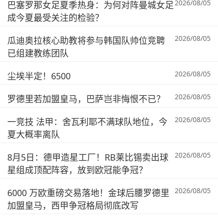
2026/08/05
巴塞罗那女足夏季热身：为何对阵曼城女足
成今夏最受关注的检验？
2026/08/05
瓜迪奥拉核心助教将参与韩国队帅位竞聘
已组建教练团队
2026/08/05
尘埃半定！6500
2026/08/05
罗德里若加盟皇马，巴萨岂非悔恨不已？
2026/08/05
一竞技 法甲：舍瓦利耶不满球队地位，今
夏大概率离队
2026/08/05
8月5日：德甲造星工厂！RB莱比锡卖出球
星组成顶配阵容，放到欧冠能争冠？
2026/08/05
6000 万欧重磅交易落地！金球后腰罗德里
加盟皇马，西甲争冠格局彻底改写