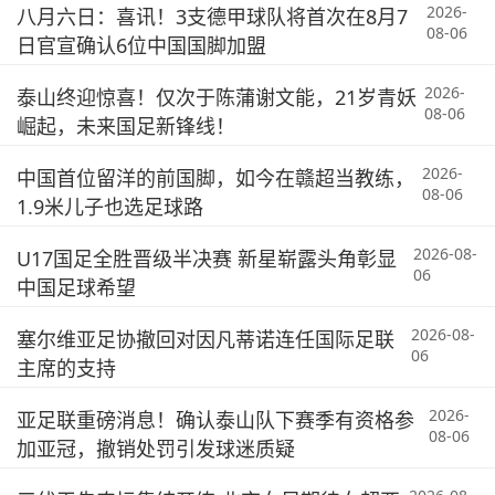
2026-
八月六日：喜讯！3支德甲球队将首次在8月7
08-06
日官宣确认6位中国国脚加盟
2026-
泰山终迎惊喜！仅次于陈蒲谢文能，21岁青妖
08-06
崛起，未来国足新锋线！
2026-
中国首位留洋的前国脚，如今在赣超当教练，
08-06
1.9米儿子也选足球路
2026-08-
U17国足全胜晋级半决赛 新星崭露头角彰显
06
中国足球希望
2026-08-
塞尔维亚足协撤回对因凡蒂诺连任国际足联
06
主席的支持
2026-
亚足联重磅消息！确认泰山队下赛季有资格参
08-06
加亚冠，撤销处罚引发球迷质疑