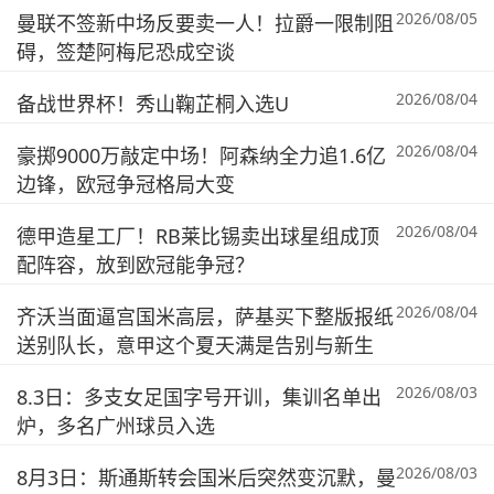
2026/08/05
曼联不签新中场反要卖一人！拉爵一限制阻
碍，签楚阿梅尼恐成空谈
2026/08/04
备战世界杯！秀山鞠芷桐入选U
2026/08/04
豪掷9000万敲定中场！阿森纳全力追1.6亿
边锋，欧冠争冠格局大变
2026/08/04
德甲造星工厂！RB莱比锡卖出球星组成顶
配阵容，放到欧冠能争冠？
2026/08/04
齐沃当面逼宫国米高层，萨基买下整版报纸
送别队长，意甲这个夏天满是告别与新生
2026/08/03
8.3日：多支女足国字号开训，集训名单出
炉，多名广州球员入选
2026/08/03
8月3日：斯通斯转会国米后突然变沉默，曼