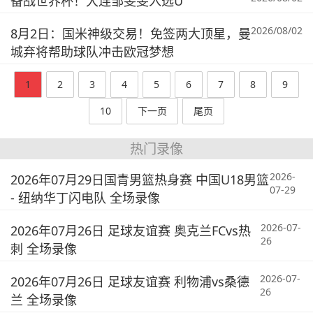
备战世界杯！大连邹雯雯入选U
2026/08/02
8月2日：国米神级交易！免签两大顶星，曼
城弃将帮助球队冲击欧冠梦想
1
2
3
4
5
6
7
8
9
10
下一页
尾页
热门录像
2026-
2026年07月29日国青男篮热身赛 中国U18男篮
07-29
- 纽纳华丁闪电队 全场录像
2026-07-
2026年07月26日 足球友谊赛 奥克兰FCvs热
26
刺 全场录像
2026-07-
2026年07月26日 足球友谊赛 利物浦vs桑德
26
兰 全场录像