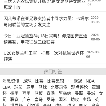
2026-08-
三伏天先农坛集结开练 北京女足期待女超亚
06
冠双丰收
2026-
因凡蒂诺在亚足联支持者中寻求力量：卡塔尔
08-06
与阿联酋的立场引发关注
2026-
今日：亚冠抽签8月18日揭晓！海港国安直通
08-06
精英赛，申花征战二级联赛
2026-08-
U20女足主帅王军：把每一次对抗当世界杯
06
预演
热门标签
消息资讯
足球
比赛
比赛集锦
1
欧冠
NBA
CBA
球员
意甲
篮球
比赛录像
观点评论
亚洲
杯
德甲
西甲
篮板
赛季
阿森纳
曼联
曼城
女
足
联赛
广东
皇马
罗马
国米
助攻
主场
英
超
世界杯
利物浦
亚冠
球队
球迷
国足
皇家