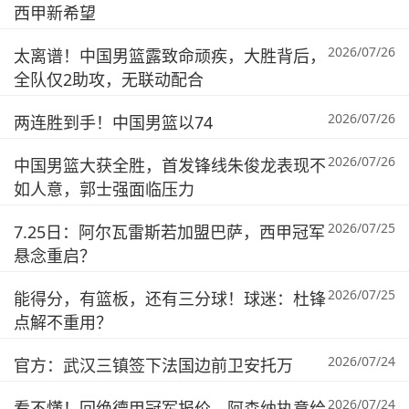
西甲新希望
2026/07/26
太离谱！中国男篮露致命顽疾，大胜背后，
全队仅2助攻，无联动配合
2026/07/26
两连胜到手！中国男篮以74
2026/07/26
中国男篮大获全胜，首发锋线朱俊龙表现不
如人意，郭士强面临压力
2026/07/25
7.25日：阿尔瓦雷斯若加盟巴萨，西甲冠军
悬念重启？
2026/07/25
能得分，有篮板，还有三分球！球迷：杜锋
点解不重用？
2026/07/24
官方：武汉三镇签下法国边前卫安托万
2026/07/24
看不懂！回绝德甲冠军报价，阿森纳执意给