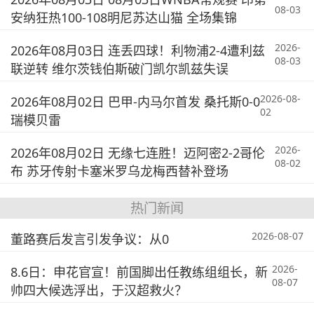
08-03
安纳狂热100-108明尼苏达山猫 全场集锦
2026-
2026年08月03日 连丢四球！利物浦2-4遭利兹
08-03
联逆转 维尔茨钱伯斯破门凯尔凯兹失误
2026-08-
2026年08月02日 巴甲-内马尔首发 桑托斯0-0
02
瑞模贝雷
2026-
2026年08月02日 无缘七连胜！迈阿密2-2哥伦
08-02
布 苏牙传射卡塞米罗乌龙梅西替补登场
热门新闻
2026-08-07
董路赛后发言引发争议：从0
2026-
8.6日：申花官宣！前国脚出任教练组组长，新
08-07
帅四大候选浮出，于汉超救火？