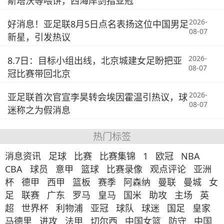
斯塔沃等喂饼，西海岸剑指亚冠
2026-
好消息！亚足联8月5日点名表扬这位中国男足
08-07
新星，引发热议
2026-
8.7日：目标小组出线，北京城建女足盼把亚
08-07
冠比赛带回北京
2026-
亚足联首次官宣李昊转会埃因霍温引热议，球
08-07
迷称之为假消息
热门标签
消息资讯
足球
比赛
比赛集锦
1
欧冠
NBA
CBA
球员
意甲
篮球
比赛录像
观点评论
亚洲
杯
德甲
西甲
篮板
赛季
阿森纳
曼联
曼城
女
足
联赛
广东
罗马
皇马
国米
助攻
主场
英
超
世界杯
利物浦
亚冠
球队
球迷
国足
皇家
马德里
进攻
法甲
切尔西
中国女篮
防守
中国