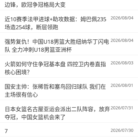
边锋，欧冠争冠格局大变
2026/08/04
近10赛季法甲进球+助攻数据：姆巴佩235
场造254球，断层领跑
2026/08/04
强势复仇！中国U18男篮大胜纽纳华丁闪电
队 全力冲刺U18男篮亚洲杯
2026/08/03
火箭如何守住争冠基本盘 四控卫内卷直指
核心困境？
2026/08/01
国安主帅：张稀哲和塞鸟回归球队 我们在
主场很有信心
2026/07/31
日本女篮名古屋亚运会派出二队阵容，放弃
夺冠，中国女篮机会来了
7
2026/07/30