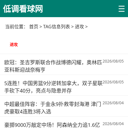
☰
低调看球网
当前位置：
首页
> TAG信息列表 > 进攻 >
进攻
2026/08/05
欧冠：圣吉罗斯联合作战博德闪耀，奥林匹
亚科斯迎战奈梅亨
2026/08/05
5连胜！中国男篮9分逆转加拿大，双子星联
手砍下40分，亮点与隐患并存
2026/08/04
中超最佳阵容：于金永9扑救零封海港 津门
虎豪取4连胜3将入选
2026/08/04
豪掷9000万敲定中场！阿森纳全力追1.6亿