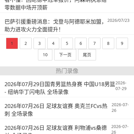
零数据中场开顶薪
2026/07/23
巴萨引援重磅消息：戈登与阿德耶米加盟，
助力进攻火力全面提升！
1
2
3
4
5
6
7
8
9
10
下一页
尾页
热门录像
2026-
2026年07月29日国青男篮热身赛 中国U18男篮
07-29
- 纽纳华丁闪电队 全场录像
2026-07-
2026年07月26日 足球友谊赛 奥克兰FCvs热
26
刺 全场录像
2026-07-
2026年07月26日 足球友谊赛 利物浦vs桑德
26