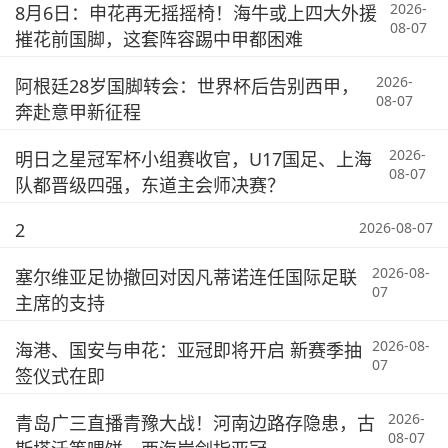
2026-
8月6日：申花再无摇摇椅！海牛或上四大外援
08-07
摧花前国脚，这套阵容踢中甲都困难
2026-
阿根廷28岁国脚转会：世界杯后告别西甲，
08-07
奔赴意甲新征程
2026-
明日之星冠军杯小组赛收官，U17国足、上海
08-07
队都晋级四强，东道主会师决赛？
2
2026-08-07
2026-08-
塞尔维亚足协撤回对因凡蒂诺连任国际足联
07
主席的支持
2026-08-
海港、国安与申花：亚冠即将开启 新赛季抽
07
签仪式在即
2026-
青岛广三直播青豫大战！河南边路存隐患，古
08-07