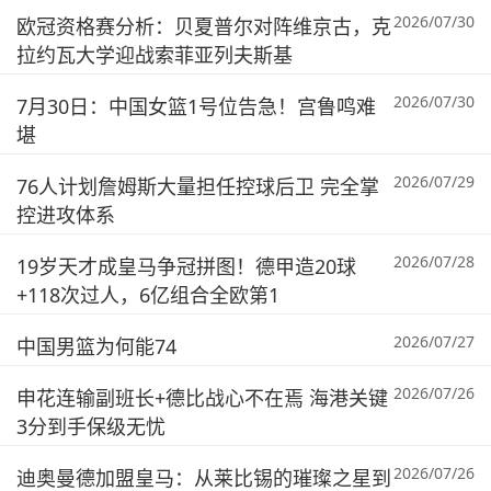
2026/07/30
欧冠资格赛分析：贝夏普尔对阵维京古，克
拉约瓦大学迎战索菲亚列夫斯基
2026/07/30
7月30日：中国女篮1号位告急！宫鲁鸣难
堪
2026/07/29
76人计划詹姆斯大量担任控球后卫 完全掌
控进攻体系
2026/07/28
19岁天才成皇马争冠拼图！德甲造20球
+118次过人，6亿组合全欧第1
2026/07/27
中国男篮为何能74
2026/07/26
申花连输副班长+德比战心不在焉 海港关键
3分到手保级无忧
2026/07/26
迪奥曼德加盟皇马：从莱比锡的璀璨之星到