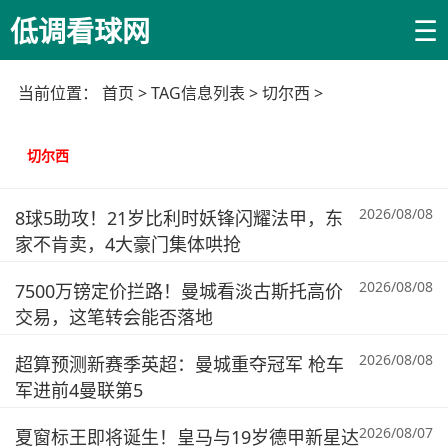
☰
低调看球网
当前位置：
首页
> TAG信息列表 > 切尔西 >
切尔西
2026/08/08
8球5助攻！21岁比利时妖锋闪耀法甲，东
家不肯卖，4大豪门集体哄抢
2026/08/08
7500万镑定价拦路！曼城看淡古斯托高价
交易，这笔转会能否落地
2026/08/08
超算预测新赛季英超：曼城重夺冠军 枪车
军进前4曼联第5
2026/08/07
夏窗标王即将诞生！皇马与19岁德甲新星达