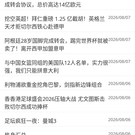
成转会协议，总价高达14亿欧元
2026/08/07
挖空英超！拜仁重磅 1.25 亿截胡！英格兰
天才拒切尔西铁心赴德甲
2026/08/07
阿根廷28岁国脚完成转会，踢完世界杯就被
卖了！离开西甲加盟意甲
2026/08/07
与中国女篮同组的美国队12人名单，实力很
强，我们只能拼意大利
2026/08/06
利物浦欲重金挖角巴黎，剑指新边锋组合
2026/08/06
香香港足球盛会2026压轴大战 尤文图斯击
败切尔西成功捧杯
2026/08/06
足坛疯狂一夜：曼城3
2026/08/06