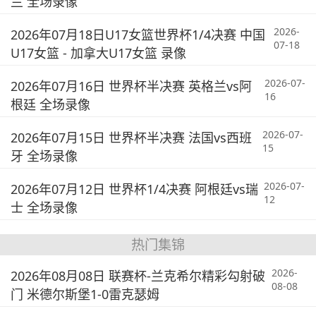
兰 全场录像
2026-
2026年07月18日U17女篮世界杯1/4决赛 中国
07-18
U17女篮 - 加拿大U17女篮 录像
2026-07-
2026年07月16日 世界杯半决赛 英格兰vs阿
16
根廷 全场录像
2026-07-
2026年07月15日 世界杯半决赛 法国vs西班
15
牙 全场录像
2026-07-
2026年07月12日 世界杯1/4决赛 阿根廷vs瑞
12
士 全场录像
热门集锦
2026-
2026年08月08日 联赛杯-兰克希尔精彩勾射破
08-08
门 米德尔斯堡1-0雷克瑟姆