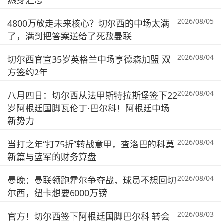
热身汇总
2026/08/05
4800万放走未来核心？切尔西的中场太满
了，满到把答案送给了死敌曼联
2026/08/04
切尔西官宣35岁英格兰中场亨德森加盟 双
方签约2年
2026/08/04
八月四日：切尔西从法甲斯特拉斯堡签下22
岁阿根廷国脚瓦伦丁·巴尔科！阿根廷中场
新势力
2026/08/04
当打之年“打75折”转战意甲，查洛巴的科莫
新篇与蓝军的财务算盘
2026/08/04
曼晚：曼联领跑霍尔争夺战，球员不想回切
尔西，纽卡想要6000万镑
2026/08/03
官方！切尔西签下阿根廷国脚巴尔科 转会