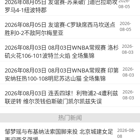
2026-
2026年08月05日 友谊赛-苏莱破门迪巴拉助攻
08-05
罗马4-1纽波特郡
2026-
2026年08月05日 友谊赛-C罗缺席西马坎送点
08-05
胜利0-2不敌阿尔梅里亚
2026-
2026年08月03日 08月03日WNBA常规赛 洛杉
08-03
矶火花106-101波特兰火焰 全场集锦
2026-
2026年08月03日 08月03日WNBA常规赛 印第
08-03
安纳狂热100-108明尼苏达山猫 全场集锦
2026-
2026年08月03日 连丢四球！利物浦2-4遭利兹
08-03
联逆转 维尔茨钱伯斯破门凯尔凯兹失误
热门新闻
2026-08-
邹梦瑶与布基纳法索国脚来投 北京城建女足
08
再迎两名强援