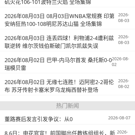
矶火花106-101波特兰火焰 全场集锦
2026-
2026年08月03日 08月03日WNBA常规赛 印第
08-03
安纳狂热100-108明尼苏达山猫 全场集锦
2026-
2026年08月03日 连丢四球！利物浦2-4遭利兹
08-03
联逆转 维尔茨钱伯斯破门凯尔凯兹失误
2026-08-
2026年08月02日 巴甲-内马尔首发 桑托斯0-0
02
瑞模贝雷
2026-
2026年08月02日 无缘七连胜！迈阿密2-2哥伦
08-02
布 苏牙传射卡塞米罗乌龙梅西替补登场
热门新闻
2026-08-07
董路赛后发言引发争议：从0
2026-
8.6日：申花官宣！前国脚出任教练组组长，新