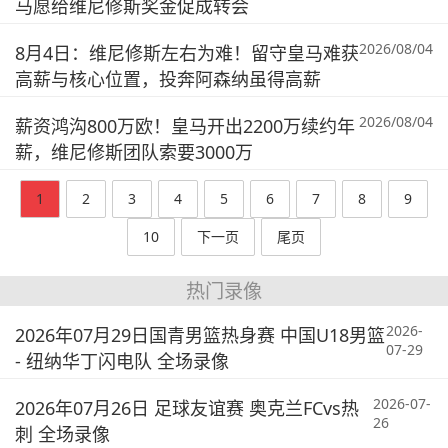
马愿给维尼修斯奖金促成转会
2026/08/04
8月4日：维尼修斯左右为难！留守皇马难获
高薪与核心位置，投奔阿森纳虽得高薪
2026/08/04
薪资鸿沟800万欧！皇马开出2200万续约年
薪，维尼修斯团队索要3000万
1
2
3
4
5
6
7
8
9
10
下一页
尾页
热门录像
2026-
2026年07月29日国青男篮热身赛 中国U18男篮
07-29
- 纽纳华丁闪电队 全场录像
2026-07-
2026年07月26日 足球友谊赛 奥克兰FCvs热
26
刺 全场录像