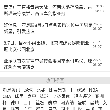
2026-
青岛广三直播青豫大战！河南边路存隐患，古
08-07
斯塔沃等喂饼，西海岸剑指亚冠
2026-
好消息！亚足联8月5日点名表扬这位中国男足
08-07
新星，引发热议
2026-
8.7日：目标小组出线，北京城建女足盼把亚
08-07
冠比赛带回北京
2026-
亚足联首次官宣李昊转会埃因霍温引热议，球
08-07
迷称之为假消息
热门标签
消息资讯
足球
比赛
比赛集锦
1
欧冠
NBA
CBA
球员
意甲
篮球
比赛录像
观点评论
亚洲
杯
德甲
西甲
篮板
赛季
阿森纳
曼联
曼城
女
足
联赛
广东
罗马
皇马
国米
助攻
主场
英