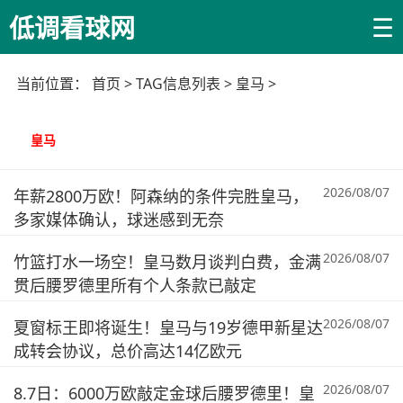
☰
低调看球网
当前位置：
首页
> TAG信息列表 > 皇马 >
皇马
2026/08/07
年薪2800万欧！阿森纳的条件完胜皇马，
多家媒体确认，球迷感到无奈
2026/08/07
竹篮打水一场空！皇马数月谈判白费，金满
贯后腰罗德里所有个人条款已敲定
2026/08/07
夏窗标王即将诞生！皇马与19岁德甲新星达
成转会协议，总价高达14亿欧元
2026/08/07
8.7日：6000万欧敲定金球后腰罗德里！皇