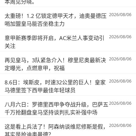
本周见分晓。
2026/08/06
太重磅！1.2 亿锁定德甲天才，迪奥曼德压
哨加盟皇马能否坐稳主力
2026/08/06
意甲新赛季即将开启，AC米兰人事变动引
关注
2026/08/06
再见皇马，3队紧急介入！穆里尼奥最新决
定曝光，点燃意甲，祝福
2026/08/06
8.6日：埃斯皮，时速32公里的巨人！皇家
马德里签下西甲最佳年轻球员
2026/08/06
八月六日：罗德里西甲争夺战升级，巴萨五
千万抢翻盘皇马坚持谈判扎实补强中场
2026/08/06
这是看上兵法了！阿森纳谈维尼修斯是假，
其实是抢迪奥曼德？