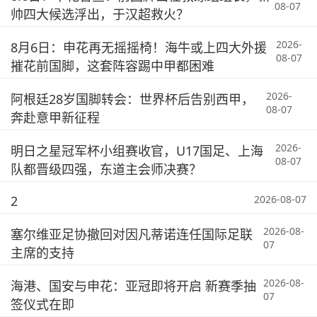
08-07
帅四大候选浮出，于汉超救火？
2026-
8月6日：申花再无摇摇椅！海牛或上四大外援
08-07
摧花前国脚，这套阵容踢中甲都困难
2026-
阿根廷28岁国脚转会：世界杯后告别西甲，
08-07
奔赴意甲新征程
2026-
明日之星冠军杯小组赛收官，U17国足、上海
08-07
队都晋级四强，东道主会师决赛？
2
2026-08-07
2026-08-
塞尔维亚足协撤回对因凡蒂诺连任国际足联
07
主席的支持
2026-08-
海港、国安与申花：亚冠即将开启 新赛季抽
07
签仪式在即