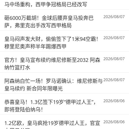
马中场重构，西甲争冠格局已经改写
2026/08/07
砸6000万截胡！金球后腰弃皇马投奔巴
萨，弗里克出手改写西甲格局
2026/08/07
皇马闷声发大财，偷偷签下了1米94空霸！
穆里尼奥声称半年踢爆西甲
2026/08/07
官方！皇马宣布续约维尼修斯至2032 阿森
纳竹篮打水
2026/08/07
阿森纳白忙一场！罗马诺确认：维尼修斯与
皇马续约 新合同年限曝光
2026/08/06
恭喜皇马！1.3亿签下19岁“德甲过人王”，
即将登陆伯纳乌！
2026/08/06
1.2亿欧，皇马疯抢19岁德甲过人王，官宣