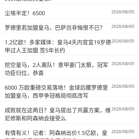
2026/08/05
尘埃半定！6500
2026/08/05
罗德里若加盟皇马，巴萨岂非悔恨不已？
2026/08/05
1.2亿欧！多家媒体：皇马4天内官宣19岁德
甲过人王加盟 签5年长约
2026/08/05
挖空皇马，2人离队！意甲豪门太狠，冠军
功臣归位，恭喜
2026/08/05
6000 万欧重磅交易落地！金球后腰罗德里
加盟皇马，西甲争冠格局彻底改写
2026/08/05
成败就在这两日？皇马提出了共赢方案，维
尼修斯和阿森纳会接受么
2026/08/05
有情有义！记者：阿森纳出价1.5亿欧，皇