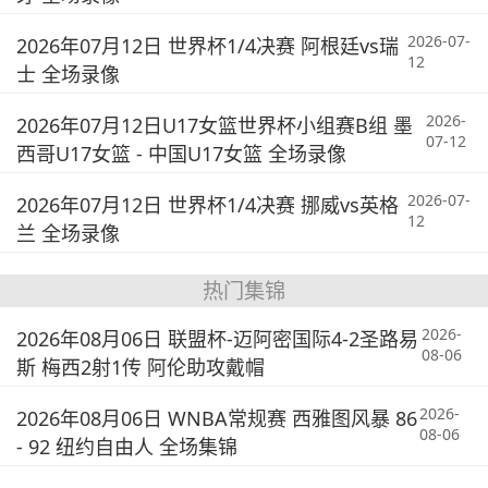
2026-07-
2026年07月12日 世界杯1/4决赛 阿根廷vs瑞
12
士 全场录像
2026-
2026年07月12日U17女篮世界杯小组赛B组 墨
07-12
西哥U17女篮 - 中国U17女篮 全场录像
2026-07-
2026年07月12日 世界杯1/4决赛 挪威vs英格
12
兰 全场录像
热门集锦
2026-
2026年08月06日 联盟杯-迈阿密国际4-2圣路易
08-06
斯 梅西2射1传 阿伦助攻戴帽
2026-
2026年08月06日 WNBA常规赛 西雅图风暴 86
08-06
- 92 纽约自由人 全场集锦