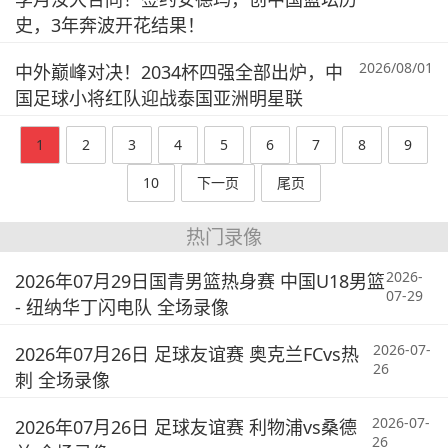
史，3年奔波开花结果！
2026/08/01
中外巅峰对决！2034杯四强全部出炉，中
国足球小将红队迎战泰国亚洲明星联
1
2
3
4
5
6
7
8
9
10
下一页
尾页
热门录像
2026-
2026年07月29日国青男篮热身赛 中国U18男篮
07-29
- 纽纳华丁闪电队 全场录像
2026-07-
2026年07月26日 足球友谊赛 奥克兰FCvs热
26
刺 全场录像
2026-07-
2026年07月26日 足球友谊赛 利物浦vs桑德
26