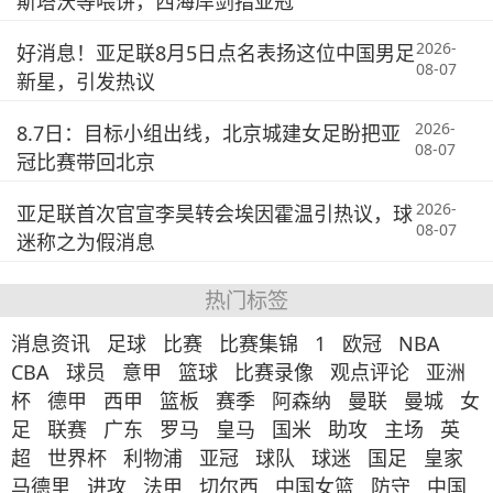
斯塔沃等喂饼，西海岸剑指亚冠
2026-
好消息！亚足联8月5日点名表扬这位中国男足
08-07
新星，引发热议
2026-
8.7日：目标小组出线，北京城建女足盼把亚
08-07
冠比赛带回北京
2026-
亚足联首次官宣李昊转会埃因霍温引热议，球
08-07
迷称之为假消息
热门标签
消息资讯
足球
比赛
比赛集锦
1
欧冠
NBA
CBA
球员
意甲
篮球
比赛录像
观点评论
亚洲
杯
德甲
西甲
篮板
赛季
阿森纳
曼联
曼城
女
足
联赛
广东
罗马
皇马
国米
助攻
主场
英
超
世界杯
利物浦
亚冠
球队
球迷
国足
皇家
马德里
进攻
法甲
切尔西
中国女篮
防守
中国