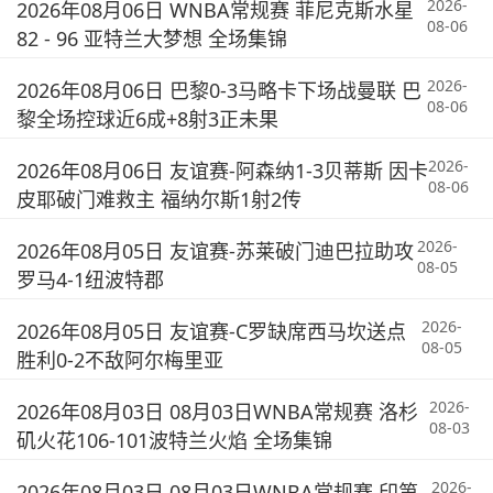
2026-
2026年08月06日 WNBA常规赛 菲尼克斯水星
08-06
82 - 96 亚特兰大梦想 全场集锦
2026-
2026年08月06日 巴黎0-3马略卡下场战曼联 巴
08-06
黎全场控球近6成+8射3正未果
2026-
2026年08月06日 友谊赛-阿森纳1-3贝蒂斯 因卡
08-06
皮耶破门难救主 福纳尔斯1射2传
2026-
2026年08月05日 友谊赛-苏莱破门迪巴拉助攻
08-05
罗马4-1纽波特郡
2026-
2026年08月05日 友谊赛-C罗缺席西马坎送点
08-05
胜利0-2不敌阿尔梅里亚
2026-
2026年08月03日 08月03日WNBA常规赛 洛杉
08-03
矶火花106-101波特兰火焰 全场集锦
2026-
2026年08月03日 08月03日WNBA常规赛 印第