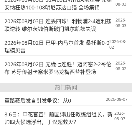
08-03
安纳狂热100-108明尼苏达山猫 全场集锦
2026-
2026年08月03日 连丢四球！利物浦2-4遭利兹
08-03
联逆转 维尔茨钱伯斯破门凯尔凯兹失误
2026-08-
2026年08月02日 巴甲-内马尔首发 桑托斯0-0
02
瑞模贝雷
2026-
2026年08月02日 无缘七连胜！迈阿密2-2哥伦
08-02
布 苏牙传射卡塞米罗乌龙梅西替补登场
热门新闻
2026-08-07
董路赛后发言引发争议：从0
2026-
8.6日：申花官宣！前国脚出任教练组组长，新
08-07
帅四大候选浮出，于汉超救火？