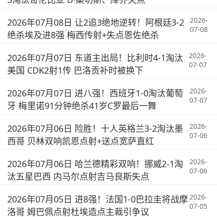
2026-
2026年07月08日 让2追3绝地逆转！阿根廷3-2
07-08
绝杀埃及进8强 梅西传射+失点恩佐绝杀
2026-
2026年07月07日 东道主出局！比利时4-1淘汰
07-07
美国 CDK2射1传 巴洛贡补时被换下
2026-
2026年07月07日 进八强！西班牙1-0淘汰葡萄
07-07
牙 梅里诺91分钟绝杀41岁C罗最后一舞
2026-
2026年07月06日 险胜！十人英格兰3-2淘汰墨
07-06
西哥 贝林双响凯恩点射+送点宽萨直红
2026-
2026年07月06日 哈兰德精彩双响！挪威2-1淘
07-06
汰五星巴西 内马尔点射吉马良斯失点
2026-
2026年07月05日 进8强！法国1-0巴拉圭将战摩
07-05
洛哥 姆巴佩点射杜埃造点主裁引争议