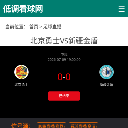
☰
低调看球网
当前位置：
首页
>
足球直播
北京勇士VS新疆金盾
中冠
2026-07-09 19:00:00
0
-
0
北京勇士
新疆金盾
已结束
信号源：
蜘蛛直播(推荐)
看球直播(高清)