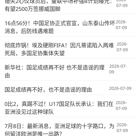
错失2心仪球员后，曼联中场补强B计划曝光：
07-09
有望2500万签挪威国脚
2026-
16点56分！中国足协正式官宣，山东泰山传坏
07-09
消息，后防线遇难题
2026-
彻底炸锅！埃及硬刚FIFA！因凡蒂诺陷入两难
07-09
死局，多国足协集体失望
2026-07-
新华社：国足成绩再不好 也不是造谣的理
09
由
2026-07-09
国足成绩再不好，也不是造谣的理由
2026-
0比2，真踢不过！U17国足队长承认：我们在
07-09
亚洲没见过这种球队
2026-
7月8日：最新消息，亚洲足球的十字路口，为
07-09
何留洋欧洲是唯一出路？