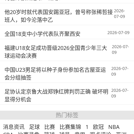
2026-
他20岁时就代表国安踢亚冠，曾号称张稀哲接
07-09
班人，如今沦落中乙
2026-07-09
全国18支中小学代表队齐聚西安
2026-07-
福建U18女足成功晋级2026全国青少年三大
09
球运动会决赛
2026-07-
中国U23男足将以种子身份参加名古屋亚运
09
会分组抽签
2026-07-
足协认定京鲁大战郑铮红牌判罚正确 破坏明
09
显得分机会
热门标签
消息资讯
足球
比赛
比赛集锦
1
欧冠
NBA