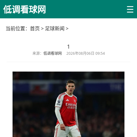
☰
低调看球网
当前位置：
首页
>
足球新闻
>
1
来源：
低调看球网
2026年08月06日 09:54