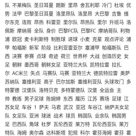
队
不莱梅队
圣日耳曼
朗斯
里昂
舍瓦利耶
冷门
杜埃
优
势
法甲
巴黎圣日耳曼
洛里昂队
洛里昂
大巴黎
吉鲁
维
尔东克
连败
昂热
科雷亚
里尔队
昂热队
里尔
升班马
洛
佩斯
摩纳哥
全队
身价
巴黎FC队
巴黎FC
摩纳哥队
利物
浦
欧冠
麦卡利斯特
制胜球
进球
小麦
克星
观点评论
浦
甲
帕福斯
新军
阶段
比利亚雷亚尔
塞浦甲
帕福斯队
巴
西
决赛
参赛
点球
奇迹
荷兰
世界杯
大战
创造历史
女
足
朝鲜
墨西哥
朝鲜女足
亚特兰大队
凯特拉雷
拉扎
尔
AC米兰
失点
马赛队
马赛
亚特兰大
德凯特拉雷
奥萨
苏纳队
塞维利亚
高于
巴尔加斯
塞维利亚队
头球攻门
多
特蒙德
汉堡队
洛特贝克
多特蒙德队
汉堡
全运会
主
帅
教练
男子足球
陈婉婷
东西
履历
江苏
赛场
足球
江
苏女足
车谷
1
萨夫
马君
武汉
亚冠
车谷江
纳萨夫女足
队
女足队
亚洲
球迷
战术
球员
韩国队
业余队
韩国男
足
巴西队
角球
杜罗
瓦伦西亚
莱万特
瓦伦西亚队
莱万
特队
海姆
奥尔森
达科斯塔
犯规
科尔
霍芬海姆
霍芬
霍