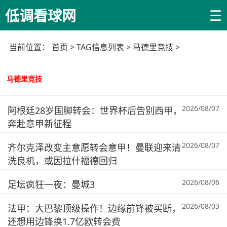
☰
低调看球网
当前位置：
首页
> TAG信息列表 > 马德里竞技 >
马德里竞技
2026/08/07
阿根廷28岁国脚转会：世界杯后告别西甲，
奔赴意甲新征程
2026/08/07
齐尔克泽改变主意愿转会意甲！曼联迎来清
洗良机，或因拉什福德回归
2026/08/06
足坛疯狂一夜：曼城3
2026/08/03
法甲：大巴黎顶级操作！边缘前锋被买断，
还想用边锋换1.7亿欧转会费