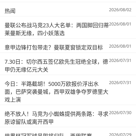
2026/08/02
热闻
2026/08/01
曼联公布战马竞23人大名单：两国脚回归蒂
莱曼斯无缘，四小妖落选
2026/08/01
意甲边锋打包带走？曼联夏窗锁定双目标
2026/07/31
7.30日：切尔西五签亿欧先生冠绝全球，德
甲仍无缘亿元大关
2026/07/31
今日：半路截胡！5000万欧报价浮出水
面，巴萨突袭曼城，西甲双雄争夺罗德里大
戏上演
2026/07/30
绝不放人！马竞为小蜘蛛提供两条路：寻求
原谅留队或离开西甲
2026/07/29