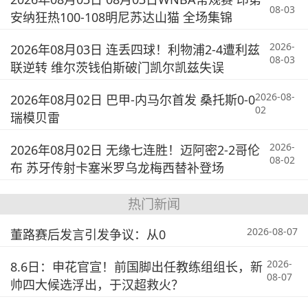
08-03
安纳狂热100-108明尼苏达山猫 全场集锦
2026-
2026年08月03日 连丢四球！利物浦2-4遭利兹
08-03
联逆转 维尔茨钱伯斯破门凯尔凯兹失误
2026-08-
2026年08月02日 巴甲-内马尔首发 桑托斯0-0
02
瑞模贝雷
2026-
2026年08月02日 无缘七连胜！迈阿密2-2哥伦
08-02
布 苏牙传射卡塞米罗乌龙梅西替补登场
热门新闻
2026-08-07
董路赛后发言引发争议：从0
2026-
8.6日：申花官宣！前国脚出任教练组组长，新
08-07
帅四大候选浮出，于汉超救火？