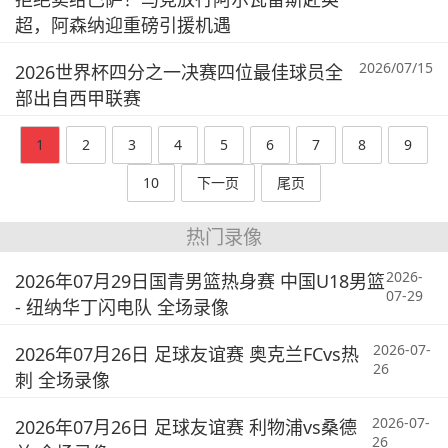
超，阿森纳迎重磅引援机遇
2026/07/15
2026世界杯四分之一决赛四位最佳球员全
部出自西甲联赛
1
2
3
4
5
6
7
8
9
10
下一页
尾页
热门录像
2026-
2026年07月29日国青男篮热身赛 中国U18男篮
07-29
- 纽纳华丁闪电队 全场录像
2026-07-
2026年07月26日 足球友谊赛 奥克兰FCvs热
26
刺 全场录像
2026-07-
2026年07月26日 足球友谊赛 利物浦vs桑德
26