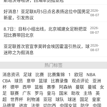
斯塔沃等喂饼，西海岸剑指亚冠
2026-
好消息！亚足联8月5日点名表扬这位中国男足
08-07
新星，引发热议
2026-
8.7日：目标小组出线，北京城建女足盼把亚
08-07
冠比赛带回北京
2026-
亚足联首次官宣李昊转会埃因霍温引热议，球
08-07
迷称之为假消息
热门标签
消息资讯
足球
比赛
比赛集锦
1
欧冠
NBA
CBA
球员
意甲
篮球
比赛录像
观点评论
亚洲
杯
德甲
西甲
篮板
赛季
阿森纳
曼联
曼城
女
足
联赛
广东
罗马
皇马
国米
助攻
主场
英
超
世界杯
利物浦
亚冠
球队
球迷
国足
皇家
马德里
进攻
法甲
切尔西
中国女篮
防守
中国