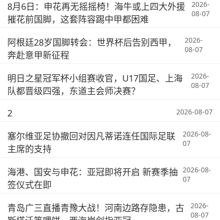
2026-
8月6日：申花再无摇摇椅！海牛或上四大外援
08-07
摧花前国脚，这套阵容踢中甲都困难
2026-
阿根廷28岁国脚转会：世界杯后告别西甲，
08-07
奔赴意甲新征程
2026-
明日之星冠军杯小组赛收官，U17国足、上海
08-07
队都晋级四强，东道主会师决赛？
2
2026-08-07
2026-08-
塞尔维亚足协撤回对因凡蒂诺连任国际足联
07
主席的支持
2026-08-
海港、国安与申花：亚冠即将开启 新赛季抽
07
签仪式在即
2026-
青岛广三直播青豫大战！河南边路存隐患，古
08-07