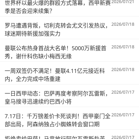
2026/07/21
世界杯以最火爆的群殴方式落幕，西甲新赛
季是否会迎来续集？
2026/07/18
罗马遭遇背叛，切利克转会尤文引发热议，
球迷期待新援加强实力
2026/07/18
曼联公布热身首战大名单！5000万新援首
秀，谢什科伤缺小梅西无缘
2026/07/18
一周双签仍不满足！曼联4.11亿元接近科
内，全力完成中场重建
2026/07/17
一日西甲动态：巴萨再度考察阿尔瓦雷斯，
皇马搜寻迅速续约巴西小将
2026/07/17
7.17日：千万镑差价卡死谈判！西甲豪门全
部出局，阿森纳独占小蜘蛛转会窗口期
2026/07/17
拒绝卖给巴萨！马竞放行阿尔瓦雷斯赴英