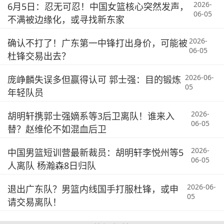
2026-
6月5日：忍无可忍！中国女篮核心突然发声，
06-05
不满被边缘化，或寻找新东家
2026-
确认不打了！广东第一中锋打出身价，可能被
06-05
杜锋交易出去？
2026-06-
庞峥麟失误多但赢得认可 郭士强：目的锻炼
05
年轻队员
2026-
胡明轩携郭士强嫡系等3后卫离队！谁来入
06-05
替？赵维伦不如混血后卫
2026-
中国男篮短训营最新裁员：胡明轩李悦州等5
06-05
人离队 杨瀚森8日归队
2026-06-
退出广东队？男篮内线国手打服杜锋，或申
05
请交易离队！