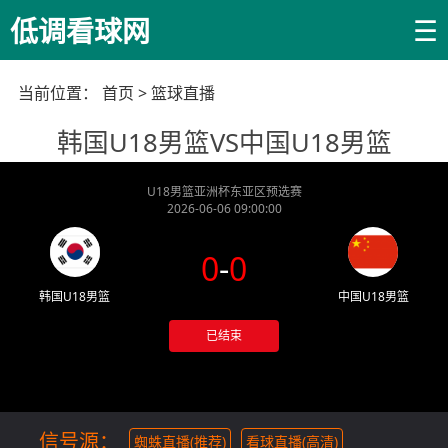
☰
低调看球网
当前位置：
首页
>
篮球直播
韩国U18男篮VS中国U18男篮
U18男篮亚洲杯东亚区预选赛
2026-06-06 09:00:00
0
-
0
韩国U18男篮
中国U18男篮
已结束
信号源：
蜘蛛直播(推荐)
看球直播(高清)