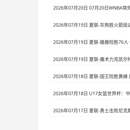
2026年07月20日 07月20日WNBA常
2026年07月19日 夏联-灰熊胜火箭挺
2026年07月19日 夏联-雄鹿险胜76
2026年07月19日 夏联-魔术力克凯尔
2026年07月18日 夏联-国王险胜黄蜂
2026年07月18日 U17女篮世界杯
2026年07月17日 夏联-勇士击败尼克