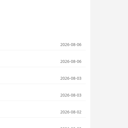
2026-08-06
2026-08-06
2026-08-03
2026-08-03
2026-08-02