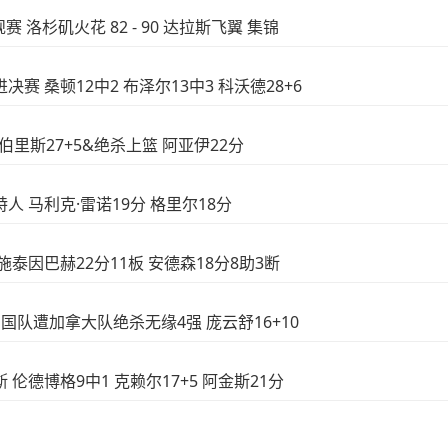
规赛 洛杉矶火花 82 - 90 达拉斯飞翼 集锦
进决赛 桑顿12中2 布泽尔13中3 科沃德28+6
人 伯里斯27+5&绝杀上篮 阿亚伊22分
特人 马利克·雷诺19分 格里尔18分
 施泰因巴赫22分11板 安德森18分8助3断
：中国队遭加拿大队绝杀无缘4强 庞云舒16+10
斯 伦德博格9中1 克赖尔17+5 阿金斯21分