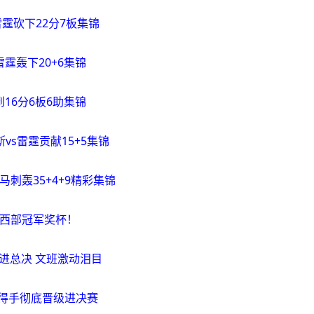
雷霆砍下22分7板集锦
雷霆轰下20+6集锦
到16分6板6助集锦
vs雷霆贡献15+5集锦
马刺轰35+4+9精彩集锦
捧西部冠军奖杯！
七进总决 文班激动泪目
篮得手彻底晋级进决赛