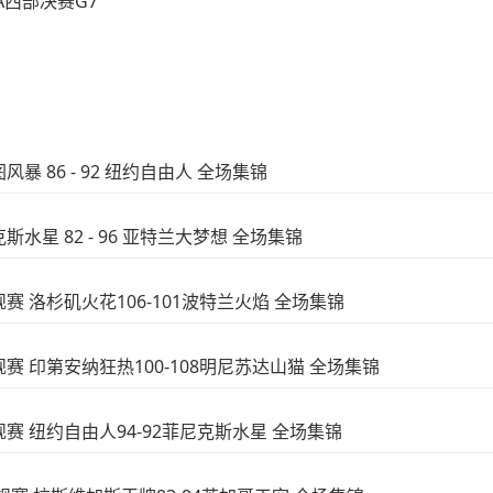
A西部决赛G7
图风暴 86 - 92 纽约自由人 全场集锦
克斯水星 82 - 96 亚特兰大梦想 全场集锦
A常规赛 洛杉矶火花106-101波特兰火焰 全场集锦
A常规赛 印第安纳狂热100-108明尼苏达山猫 全场集锦
A常规赛 纽约自由人94-92菲尼克斯水星 全场集锦