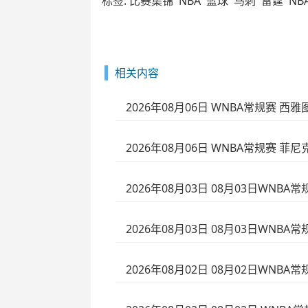
标签:
比赛集锦
NBA
篮球
马刺
雷霆
NB
相关内容
2026年08月06日 WNBA常规赛 西雅
2026年08月06日 WNBA常规赛 菲尼
2026年08月03日 08月03日WNB
2026年08月03日 08月03日WNB
2026年08月02日 08月02日WNB