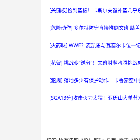
[关键板]捡到篮板！卡斯尔关键补篮几乎
[危险动作] 多尔特防守直接推倒文班 膝
[火药味] WWE？麦凯恩与瓦塞尔卡位一记
[花絮] 挑战变“送分”！文班肘翻哈腾挑
[犯规] 落地多少有保护动作！卡鲁索空
[SGA13分]攻击火力太猛！亚历山大单节