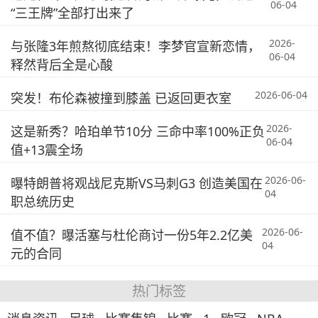
06-04
“三王牌”全部打出来了
2026-
与张隆3年煎熬彻底结束！李梦官宣新恋情，
06-04
释然背后全是心酸
2026-06-04
突发！布伦森被撞到膝盖 已返回更衣室
2026-
这是新秀？哈珀单节10分 三命中率100%正负
06-04
值+13震全场
2026-06-
曝特朗普将观战尼克斯VS马刺G3 创造美国在
04
职总统历史
2026-06-
值不值？曝活塞与杜伦商讨一份5年2.2亿美
04
元的合同
热门标签