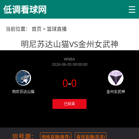
☰
低调看球网
当前位置：
首页
>
篮球直播
明尼苏达山猫VS金州女武神
WNBA
2026-06-05 09:00:00
0
-
0
明尼苏达山猫
金州女武神
已结束
信号源：
蜘蛛直播(推荐)
看球直播(高清)