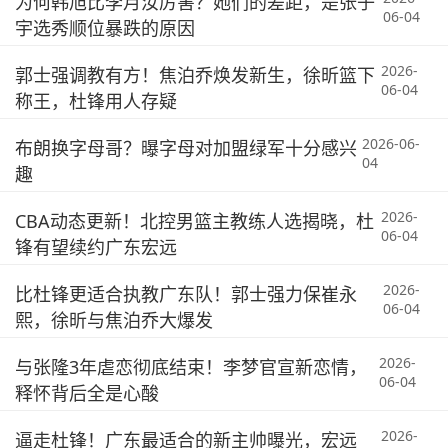
为何韩旭比李月汝厉害？她们的差距，是张子
06-04
宇选秀顺位暴跌的原因
2026-
郭士强调教有方！焦泊乔焕发新生，徐昕篮下
06-04
称王，杜锋用人存疑
2026-06-
布朗换字母哥？曝字母对加盟绿军十分感兴
04
趣
2026-
CBA动态更新！北控男篮主教练人选揭晓，杜
06-04
锋有望续约广东宏远
2026-
比杜锋更适合执教广东队！郭士强力保崔永
06-04
熙，徐昕与焦泊乔大爆发
2026-
与张隆3年虐恋彻底结束！李梦官宣新恋情，
06-04
释怀背后全是心酸
2026-
逼走杜锋！广东最适合的新主帅曝光，宏远