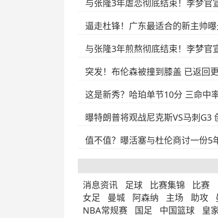
与张隆3年虐恋彻底结束！李梦官
逼走杜锋！广东最适合的新主帅曝
与张隆3年煎熬彻底结束！李梦官
突发！布伦森被撞到膝盖 已返回
这是新秀？哈珀单节10分 三命中率
曝特朗普将观战尼克斯VS马刺G3
值不值？曝活塞与杜伦商讨一份5年
消息资讯
足球
比赛集锦
比赛
女足
曼城
阿森纳
主场
助攻
NBA常规赛
国足
中国篮球
皇