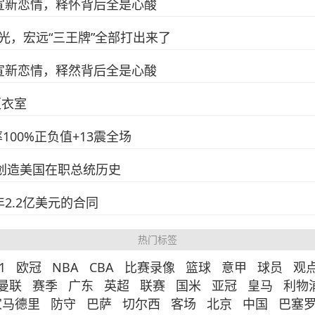
宣新恋情，释怀背后全是心酸
光，宏远“三王牌”全部打出来了
宣新恋情，释然背后全是心酸
更衣室
100%正负值+13震全场
 创造美国在职总统历史
2.2亿美元的合同
热门标签
1
欧冠
NBA
CBA
比赛录像
篮球
意甲
球员
观
曼联
赛季
广东
英超
联赛
国米
亚冠
皇马
利物
家马德里
防守
巴萨
切尔西
客场
北京
中国
巴塞