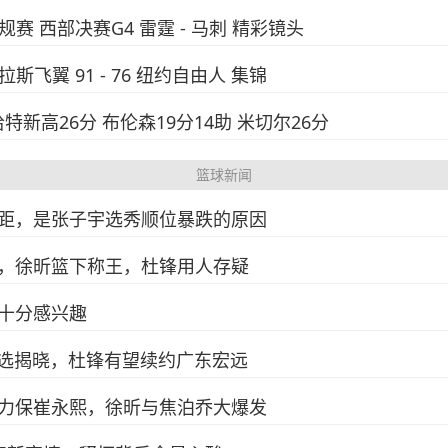
A常规赛 西部决赛G4 雷霆 - 马刺 精彩镜头
拉斯飞翼 91 - 76 纽约自由人 集锦
 哈特新高26分 布伦森19分14助 米切尔26分
篮球新闻
距，是张子宇选秀顺位暴跌的原因
，徐昕篮下称王，杜锋用人存疑
十分感兴趣
人选揭晓，杜锋有望续约广东宏远
力保崔永熙，徐昕与焦泊乔大爆发