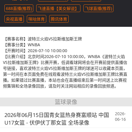
688直播(推荐)
飞速直播【美女解说】
飞球直播(推荐)
央视直播
咪咕体育
腾讯体育
【赛事名称】
波特兰火焰VS拉斯维加斯王牌
【赛事分类】
WNBA
【开赛时间】
2026-07-10 10:00:00
【比赛介绍】
北京时间2026-07-10 10:00:00，WNBA《波特兰火焰
VS拉斯维加斯王牌》比赛开赛，低调看球网将会在开赛前提供直播信
号链接，喜欢波特兰火焰VS拉斯维加斯王牌的球迷可以收藏本页面，
第一时间在本页面免费在线观看波特兰火焰VS拉斯维加斯王牌比赛直
播。如果错过比赛直播，本站也会在直播结束后第一时间送上比赛视
频集锦和全场录像回放，请及时关注网站相应的录像回放频道。
篮球录像
2026-
2026年06月15日国青女篮热身赛富顺站 中国
06-16
U17女篮 - 伏伊伏丁那女篮 全场录像