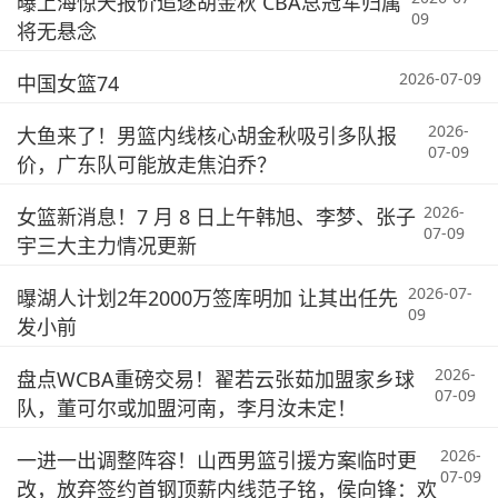
曝上海惊天报价追逐胡金秋 CBA总冠军归属
09
将无悬念
2026-07-09
中国女篮74
2026-
大鱼来了！男篮内线核心胡金秋吸引多队报
07-09
价，广东队可能放走焦泊乔？
2026-
女篮新消息！7 月 8 日上午韩旭、李梦、张子
07-09
宇三大主力情况更新
2026-07-
曝湖人计划2年2000万签库明加 让其出任先
09
发小前
2026-
盘点WCBA重磅交易！翟若云张茹加盟家乡球
07-09
队，董可尔或加盟河南，李月汝未定！
2026-
一进一出调整阵容！山西男篮引援方案临时更
07-09
改，放弃签约首钢顶薪内线范子铭，侯向锋：欢