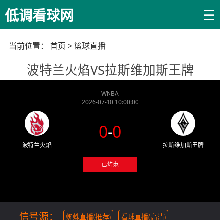
☰
低调看球网
当前位置：
首页
>
篮球直播
波特兰火焰VS拉斯维加斯王牌
WNBA
2026-07-10 10:00:00
0
-
0
波特兰火焰
拉斯维加斯王牌
已结束
信号源：
蜘蛛直播(推荐)
看球直播(高清)