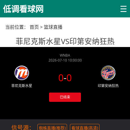
☰
低调看球网
当前位置：
首页
>
篮球直播
菲尼克斯水星VS印第安纳狂热
WNBA
2026-07-10 10:00:00
0
-
0
菲尼克斯水星
印第安纳狂热
已结束
信号源：
蜘蛛直播(推荐)
看球直播(高清)