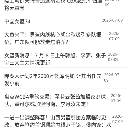
曝上海惊天报价追逐胡金秋 CBA总冠军归属
09
将无悬念
2026-07-09
中国女篮74
2026-
大鱼来了！男篮内线核心胡金秋吸引多队报
07-09
价，广东队可能放走焦泊乔？
2026-
女篮新消息！7 月 8 日上午韩旭、李梦、张子
07-09
宇三大主力情况更新
2026-07-
曝湖人计划2年2000万签库明加 让其出任先
09
发小前
2026-
盘点WCBA重磅交易！翟若云张茹加盟家乡球
07-09
队，董可尔或加盟河南，李月汝未定！
2026-
一进一出调整阵容！山西男篮引援方案临时更
07-09
改，放弃签约首钢顶薪内线范子铭，侯向锋：欢