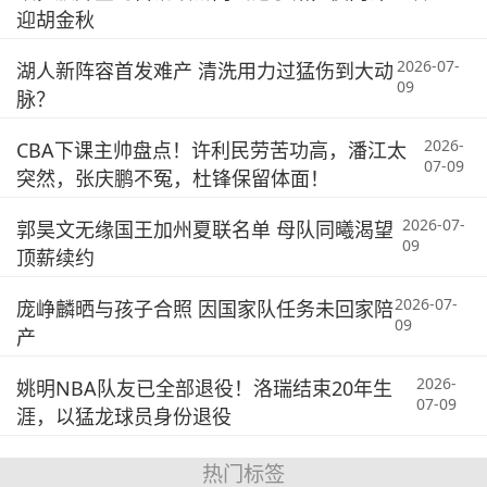
迎胡金秋
2026-07-
湖人新阵容首发难产 清洗用力过猛伤到大动
09
脉？
2026-
CBA下课主帅盘点！许利民劳苦功高，潘江太
07-09
突然，张庆鹏不冤，杜锋保留体面！
2026-07-
郭昊文无缘国王加州夏联名单 母队同曦渴望
09
顶薪续约
2026-07-
庞峥麟晒与孩子合照 因国家队任务未回家陪
09
产
2026-
姚明NBA队友已全部退役！洛瑞结束20年生
07-09
涯，以猛龙球员身份退役
热门标签