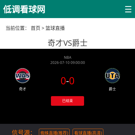
☰
低调看球网
当前位置：
首页
>
篮球直播
奇才VS爵士
NBA
2026-07-10 09:00:00
0
-
0
奇才
爵士
已结束
信号源：
蜘蛛直播(推荐)
看球直播(高清)