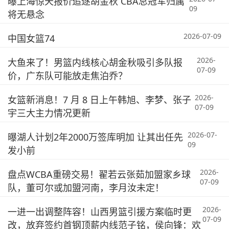
曝上海惊天报价追逐胡金秋 CBA总冠军归属
09
将无悬念
2026-07-09
中国女篮74
2026-
大鱼来了！男篮内线核心胡金秋吸引多队报
07-09
价，广东队可能放走焦泊乔？
2026-
女篮新消息！7 月 8 日上午韩旭、李梦、张子
07-09
宇三大主力情况更新
2026-07-
曝湖人计划2年2000万签库明加 让其出任先
09
发小前
2026-
盘点WCBA重磅交易！翟若云张茹加盟家乡球
07-09
队，董可尔或加盟河南，李月汝未定！
2026-
一进一出调整阵容！山西男篮引援方案临时更
07-09
改，放弃签约首钢顶薪内线范子铭，侯向锋：欢