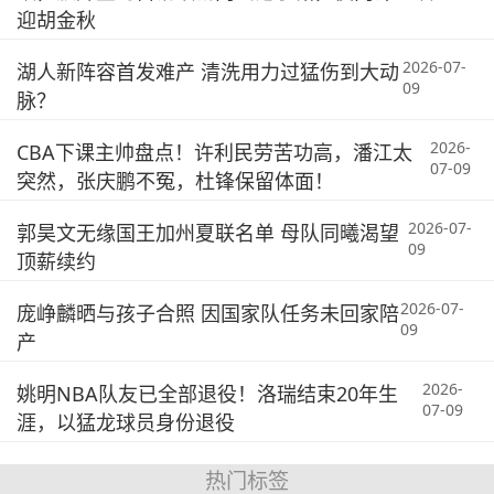
迎胡金秋
2026-07-
湖人新阵容首发难产 清洗用力过猛伤到大动
09
脉？
2026-
CBA下课主帅盘点！许利民劳苦功高，潘江太
07-09
突然，张庆鹏不冤，杜锋保留体面！
2026-07-
郭昊文无缘国王加州夏联名单 母队同曦渴望
09
顶薪续约
2026-07-
庞峥麟晒与孩子合照 因国家队任务未回家陪
09
产
2026-
姚明NBA队友已全部退役！洛瑞结束20年生
07-09
涯，以猛龙球员身份退役
热门标签