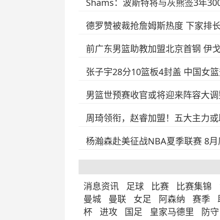
Shams：波斯特将与灰熊签3年3
德罗赞被裁抢詹姆斯热度 下家排
前广东男篮助教加盟北京首钢 伊
张子宇28分10篮板4封盖 中国女
男篮世预赛收官或将迎来阵容大调
周琦领衔，赵睿加盟！五大主力或
杨瀚森赴美征战NBA夏季联赛 8
消息资讯
足球
比赛
比赛集锦
曼城
曼联
女足
阿森纳
赛季
杯
进攻
国足
皇家马德里
防守