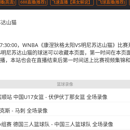
播(高清)
688直播(推荐)
飞速直播【美女解说】
飞球直播(推荐)
苏达山猫
09 07:30:00，WNBA《康涅狄格太阳VS明尼苏达山
S明尼苏达山猫的球迷可以收藏本页面，第一时间在本页面
播，本站也会在直播结束后第一时间送上比赛视频集锦
篮球录像
富顺站 中国U17女篮 - 伏伊伏丁那女篮 全场录像
尼克斯 - 马刺 全场录像
小组赛 德国三人篮球队 - 中国三人篮球队 全场录像