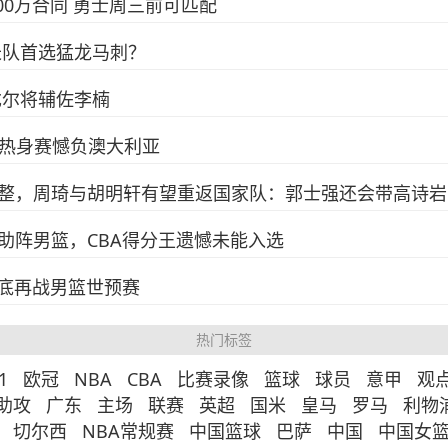
000万合同 勇士周三前可匹配
长队首选猛龙马刺？
戈尔将辅佐李楠
篮热身赛憾负澳大利亚
整，周琦与胡明轩有望重返国家队：郭士强还会带高诗岩
助阵男篮，CBA得分王遗憾未能入选
月底再战男篮世预赛
热门标签
1
欧冠
NBA
CBA
比赛录像
篮球
球员
意甲
观
助攻
广东
主场
联赛
英超
国米
皇马
罗马
利物
切尔西
NBA常规赛
中国篮球
巴萨
中国
中国女