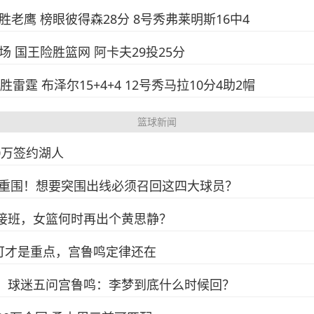
险胜老鹰 榜眼彼得森28分 8号秀弗莱明斯16中4
出场 国王险胜篮网 阿卡夫29投25分
大胜雷霆 布泽尔15+4+4 12号秀马拉10分4助2帽
篮球新闻
0万签约湖人
重围！想要突围出线必须召回这四大球员？
难接班，女篮何时再出个黄思静？
可才是重点，宫鲁鸣定律还在
砍，球迷五问宫鲁鸣：李梦到底什么时候回？