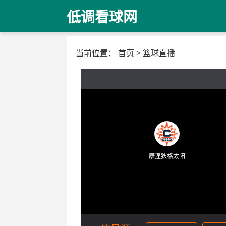
低调看球网
当前位置：
首页
>
篮球直播
康涅狄格太阳