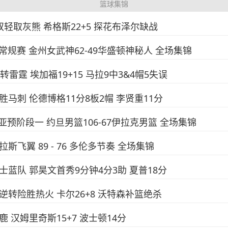
篮球集锦
上双轻取灰熊 希格斯22+5 探花布泽尔缺战
NBA常规赛 金州女武神62-49华盛顿神秘人 全场集锦
逆转雷霆 埃加福19+15 马拉9中3&4帽5失误
大胜马刺 伦德博格11分8板2帽 李贤重11分
篮世亚预阶段一 约旦男篮106-67伊拉克男篮 全场集锦
达拉斯飞翼 89 - 76 多伦多节奏 全场集锦
勇士蓝队 郭昊文首秀9分钟4分3助 夏普18分
加时逆转险胜热火 卡尔26+8 沃特森补篮绝杀
雄鹿 汉姆里奇斯15+7 波士顿14分