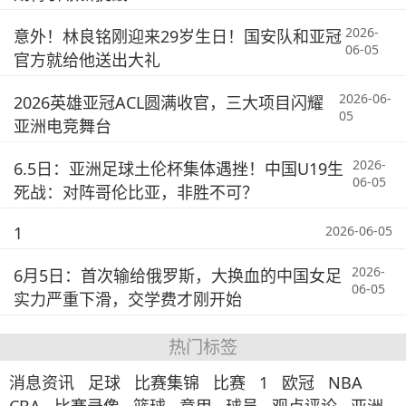
2026-
意外！林良铭刚迎来29岁生日！国安队和亚冠
06-05
官方就给他送出大礼
2026-06-
2026英雄亚冠ACL圆满收官，三大项目闪耀
05
亚洲电竞舞台
2026-
6.5日：亚洲足球土伦杯集体遇挫！中国U19生
06-05
死战：对阵哥伦比亚，非胜不可？
1
2026-06-05
2026-
6月5日：首次输给俄罗斯，大换血的中国女足
06-05
实力严重下滑，交学费才刚开始
热门标签
消息资讯
足球
比赛集锦
比赛
1
欧冠
NBA