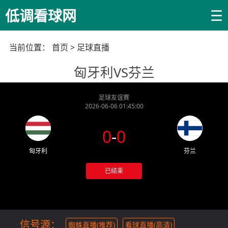
☰
低调看球网
当前位置：
首页
>
足球直播
匈牙利VS芬兰
足球友谊赛
2026-06-06 01:45:00
0
-
0
匈牙利
芬兰
已结束
信号源：
蜘蛛直播(推荐)
看球直播(高清)