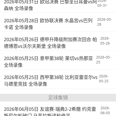
2026-
2026年05月31日 欧冠决赛 巴黎圣日耳曼vs阿
05-31
森纳 全场录像
2026-05-
2026年05月28日 欧协联决赛 水晶宫vs巴列
28
卡诺 全场录像
2026-
2026年05月26日 德甲升降级附加赛次回合 帕
05-26
德博恩vs沃尔夫斯堡 全场录像
2026-05-
2026年05月25日 意甲第38轮 莱切vs热那亚
25
全场录像
2026-
2026年05月25日 西甲第38轮 比利亚雷亚尔vs
05-25
马德里竞技 全场录像
足球集锦
2026-
2026年06月05日 友谊赛-瑞典2-2希腊 约克雷
06-05
斯尼尔松破门 马苏拉斯读秒绝平