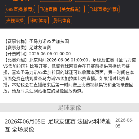
688直播(推荐)
飞速直播【美女解说】
飞球直播(推荐)
央视直播
咪咕体育
腾讯体育
【赛事名称】
圣马力诺VS孟加拉国
【赛事分类】
足球友谊赛
【开赛时间】
2026-06-06 01:00:00
【比赛介绍】
北京时间2026-06-06 01:00:00，足球友谊赛《圣马力诺
VS孟加拉国》比赛开赛，低调看球网将会在开赛前提供直播信号链
接，喜欢圣马力诺VS孟加拉国的球迷可以收藏本页面，第一时间在本
页面免费在线观看圣马力诺VS孟加拉国比赛直播。如果错过比赛直
播，本站也会在直播结束后第一时间送上比赛视频集锦和全场录像回
放，请及时关注网站相应的录像回放频道。
足球录像
2026-06-
2026年06月05日 足球友谊赛 法国vs科特迪
05
瓦 全场录像