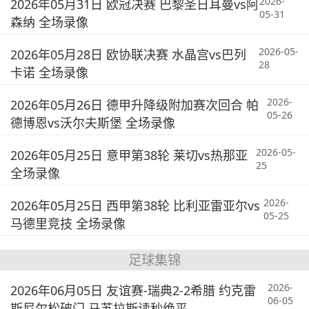
2026-
2026年05月31日 欧冠决赛 巴黎圣日耳曼vs阿
05-31
森纳 全场录像
2026-05-
2026年05月28日 欧协联决赛 水晶宫vs巴列
28
卡诺 全场录像
2026-
2026年05月26日 德甲升降级附加赛次回合 帕
05-26
德博恩vs沃尔夫斯堡 全场录像
2026-05-
2026年05月25日 意甲第38轮 莱切vs热那亚
25
全场录像
2026-
2026年05月25日 西甲第38轮 比利亚雷亚尔vs
05-25
马德里竞技 全场录像
足球集锦
2026-
2026年06月05日 友谊赛-瑞典2-2希腊 约克雷
06-05
斯尼尔松破门 马苏拉斯读秒绝平