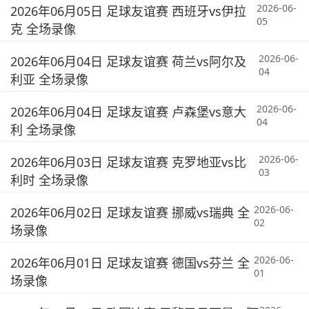
2026-06-
2026年06月05日 足球友谊赛 西班牙vs伊拉
05
克 全场录像
2026-06-
2026年06月04日 足球友谊赛 荷兰vs阿尔及
04
利亚 全场录像
2026-06-
2026年06月04日 足球友谊赛 卢森堡vs意大
04
利 全场录像
2026-06-
2026年06月03日 足球友谊赛 克罗地亚vs比
03
利时 全场录像
2026-06-
2026年06月02日 足球友谊赛 挪威vs瑞典 全
02
场录像
2026-06-
2026年06月01日 足球友谊赛 德国vs芬兰 全
01
场录像