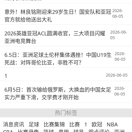
2026-
意外！林良铭刚迎来29岁生日！国安队和亚冠
06-05
官方就给他送出大礼
2026-06-
2026英雄亚冠ACL圆满收官，三大项目闪耀
05
亚洲电竞舞台
2026-
6.5日：亚洲足球土伦杯集体遇挫！中国U19生
06-05
死战：对阵哥伦比亚，非胜不可？
1
2026-06-05
2026-
6月5日：首次输给俄罗斯，大换血的中国女足
06-05
实力严重下滑，交学费才刚开始
热门标签
消息资讯
足球
比赛集锦
比赛
1
欧冠
NBA