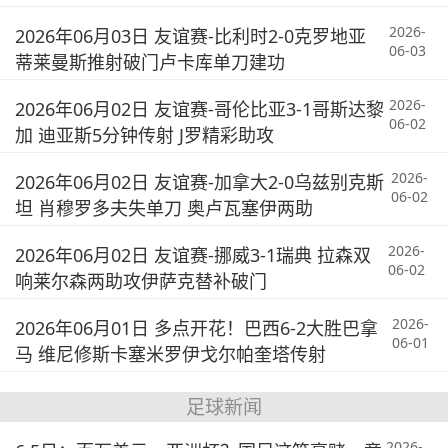
2026-
2026年06月03日 友谊赛-比利时2-0克罗地亚
06-03
蒂莱曼斯推射破门卢卡库单刀建功
2026-
2026年06月02日 友谊赛-哥伦比亚3-1哥斯达黎
06-02
加 迪亚斯5分钟传射 J罗精彩助攻
2026-
2026年06月02日 友谊赛-加拿大2-0乌兹别克斯
06-02
坦 肖穆罗多夫失单刀 奥卢瓦塞伊两助
2026-
2026年06月02日 友谊赛-挪威3-1瑞典 拉森双
06-02
响莱尔森两助攻伊萨克替补破门
2026-
2026年06月01日 多点开花！巴西6-2大胜巴拿
06-01
马 维尼修斯卡塞米罗伊戈尔帕奎塔传射
足球新闻
2026-