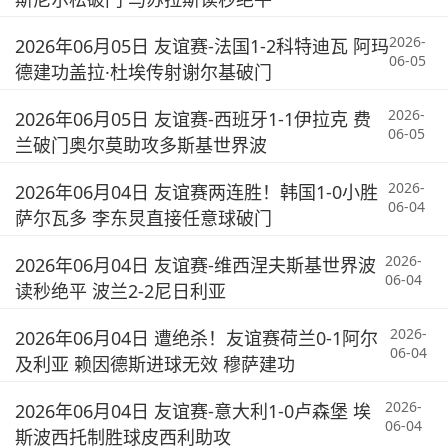
2026-
2026年06月05日 友谊赛-法国1-2科特迪瓦 阿玛
06-05
德建功盖拉·杜埃传射谢尔基破门
2026-
2026年06月05日 友谊赛-西班牙1-1伊拉克 费
06-05
兰破门奥尔莫助攻多斯基世界波
2026-
2026年06月04日 友谊赛两连胜！韩国1-0小胜
06-04
萨尔瓦多 李东炅直接任意球破门
2026-
2026年06月04日 友谊赛-维西涅夫斯基世界波
06-04
读秒绝平 波兰2-2尼日利亚
2026-
2026年06月04日 遭绝杀！友谊赛荷兰0-1阿尔
06-04
及利亚 赖因德斯进球无效 穆萨建功
2026-
2026年06月04日 友谊赛-意大利1-0卢森堡 埃
06-04
斯波西托制胜球皮西利助攻