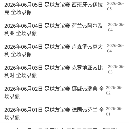
2026-06-
2026年06月05日 足球友谊赛 西班牙vs伊拉
05
克 全场录像
2026-06-
2026年06月04日 足球友谊赛 荷兰vs阿尔及
04
利亚 全场录像
2026-06-
2026年06月04日 足球友谊赛 卢森堡vs意大
04
利 全场录像
2026-06-
2026年06月03日 足球友谊赛 克罗地亚vs比
03
利时 全场录像
2026-06-
2026年06月02日 足球友谊赛 挪威vs瑞典 全
02
场录像
2026-06-
2026年06月01日 足球友谊赛 德国vs芬兰 全
01
场录像