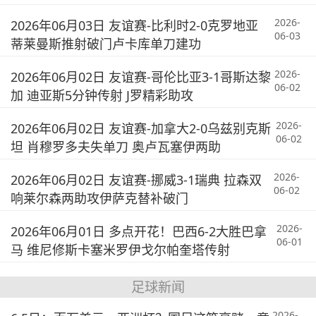
2026-
2026年06月03日 友谊赛-比利时2-0克罗地亚
06-03
蒂莱曼斯推射破门卢卡库单刀建功
2026-
2026年06月02日 友谊赛-哥伦比亚3-1哥斯达黎
06-02
加 迪亚斯5分钟传射 J罗精彩助攻
2026-
2026年06月02日 友谊赛-加拿大2-0乌兹别克斯
06-02
坦 肖穆罗多夫失单刀 奥卢瓦塞伊两助
2026-
2026年06月02日 友谊赛-挪威3-1瑞典 拉森双
06-02
响莱尔森两助攻伊萨克替补破门
2026-
2026年06月01日 多点开花！巴西6-2大胜巴拿
06-01
马 维尼修斯卡塞米罗伊戈尔帕奎塔传射
足球新闻
2026-