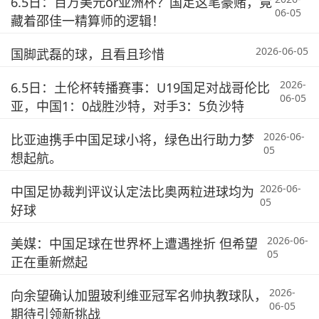
6.5日：百万美元or亚洲杯？国足这笔豪赌，竟
06-05
藏着邵佳一精算师的逻辑！
2026-06-05
国脚武磊的球，且看且珍惜
2026-
6.5日：土伦杯转播赛事：U19国足对战哥伦比
06-05
亚，中国1：0战胜沙特，对手3：5负沙特
2026-06-
比亚迪携手中国足球小将，绿色出行助力梦
05
想起航。
2026-06-
中国足协裁判评议认定法比奥两粒进球均为
05
好球
2026-06-
美媒：中国足球在世界杯上遭遇挫折 但希望
05
正在重新燃起
2026-
向余望确认加盟玻利维亚冠军名帅执教球队，
06-05
期待引领新挑战