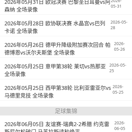
2026-
2026年05月31日 欧冠决赛 巴黎圣日耳曼vs阿
05-31
森纳 全场录像
2026-05-
2026年05月28日 欧协联决赛 水晶宫vs巴列
28
卡诺 全场录像
2026-
2026年05月26日 德甲升降级附加赛次回合 帕
05-26
德博恩vs沃尔夫斯堡 全场录像
2026-05-
2026年05月25日 意甲第38轮 莱切vs热那亚
25
全场录像
2026-
2026年05月25日 西甲第38轮 比利亚雷亚尔vs
05-25
马德里竞技 全场录像
足球集锦
2026-
2026年06月05日 友谊赛-瑞典2-2希腊 约克雷
06-05
斯尼尔松破门 马苏拉斯读秒绝平