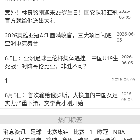
2026-
意外！林良铭刚迎来29岁生日！国安队和亚冠
06-05
官方就给他送出大礼
2026-06-
2026英雄亚冠ACL圆满收官，三大项目闪耀
05
亚洲电竞舞台
2026-
6.5日：亚洲足球土伦杯集体遇挫！中国U19生
06-05
死战：对阵哥伦比亚，非胜不可？
1
2026-06-05
2026-
6月5日：首次输给俄罗斯，大换血的中国女足
06-05
实力严重下滑，交学费才刚开始
热门标签
消息资讯
足球
比赛集锦
比赛
1
欧冠
NBA