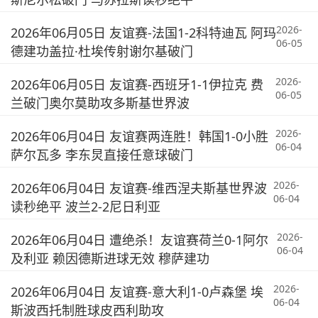
2026-
2026年06月05日 友谊赛-法国1-2科特迪瓦 阿玛
06-05
德建功盖拉·杜埃传射谢尔基破门
2026-
2026年06月05日 友谊赛-西班牙1-1伊拉克 费
06-05
兰破门奥尔莫助攻多斯基世界波
2026-
2026年06月04日 友谊赛两连胜！韩国1-0小胜
06-04
萨尔瓦多 李东炅直接任意球破门
2026-
2026年06月04日 友谊赛-维西涅夫斯基世界波
06-04
读秒绝平 波兰2-2尼日利亚
2026-
2026年06月04日 遭绝杀！友谊赛荷兰0-1阿尔
06-04
及利亚 赖因德斯进球无效 穆萨建功
2026-
2026年06月04日 友谊赛-意大利1-0卢森堡 埃
06-04
斯波西托制胜球皮西利助攻