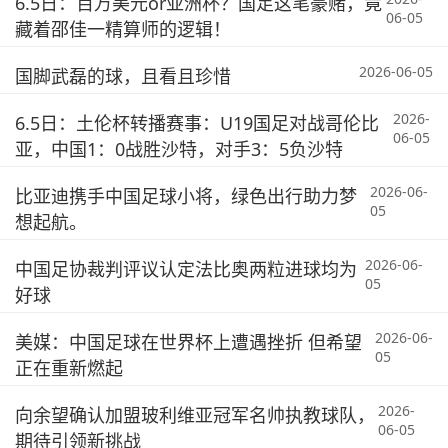
6.5日：百万美元or亚洲杯？国足这笔豪赌，竟
06-05
藏着邵佳一精算师的逻辑！
2026-06-05
国脚武磊的球，且看且珍惜
2026-
6.5日：土伦杯转播赛事：U19国足对战哥伦比
06-05
亚，中国1：0战胜沙特，对手3：5负沙特
2026-06-
比亚迪携手中国足球小将，绿色出行助力梦
05
想起航。
2026-06-
中国足协裁判评议认定法比奥两粒进球均为
05
好球
2026-06-
美媒：中国足球在世界杯上遭遇挫折 但希望
05
正在重新燃起
2026-
向余望确认加盟玻利维亚冠军名帅执教球队，
06-05
期待引领新挑战