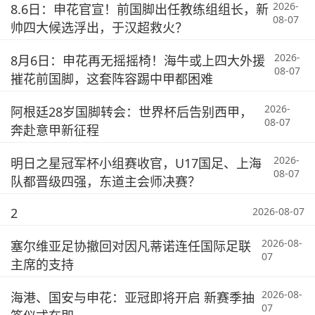
2026-
8.6日：申花官宣！前国脚出任教练组组长，新
08-07
帅四大候选浮出，于汉超救火？
2026-
8月6日：申花再无摇摇椅！海牛或上四大外援
08-07
摧花前国脚，这套阵容踢中甲都困难
2026-
阿根廷28岁国脚转会：世界杯后告别西甲，
08-07
奔赴意甲新征程
2026-
明日之星冠军杯小组赛收官，U17国足、上海
08-07
队都晋级四强，东道主会师决赛？
2
2026-08-07
2026-08-
塞尔维亚足协撤回对因凡蒂诺连任国际足联
07
主席的支持
2026-08-
海港、国安与申花：亚冠即将开启 新赛季抽
07