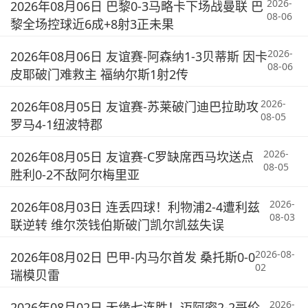
2026-
2026年08月06日 巴黎0-3马略卡下场战曼联 巴
08-06
黎全场控球近6成+8射3正未果
2026-
2026年08月06日 友谊赛-阿森纳1-3贝蒂斯 因卡
08-06
皮耶破门难救主 福纳尔斯1射2传
2026-
2026年08月05日 友谊赛-苏莱破门迪巴拉助攻
08-05
罗马4-1纽波特郡
2026-
2026年08月05日 友谊赛-C罗缺席西马坎送点
08-05
胜利0-2不敌阿尔梅里亚
2026-
2026年08月03日 连丢四球！利物浦2-4遭利兹
08-03
联逆转 维尔茨钱伯斯破门凯尔凯兹失误
2026-08-
2026年08月02日 巴甲-内马尔首发 桑托斯0-0
02
瑞模贝雷
2026-
2026年08月02日 无缘七连胜！迈阿密2-2哥伦