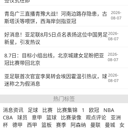
签仪式在即
2026-
青岛广三直播青豫大战！河南边路存隐患，古
08-07
斯塔沃等喂饼，西海岸剑指亚冠
2026-
好消息！亚足联8月5日点名表扬这位中国男足
08-07
新星，引发热议
2026-
8.7日：目标小组出线，北京城建女足盼把亚
08-07
冠比赛带回北京
2026-
亚足联首次官宣李昊转会埃因霍温引热议，球
08-07
迷称之为假消息
热门标签
消息资讯
足球
比赛
比赛集锦
1
欧冠
NBA
CBA
球员
意甲
篮球
比赛录像
观点评论
亚洲
杯
德甲
西甲
篮板
赛季
阿森纳
曼联
曼城
女