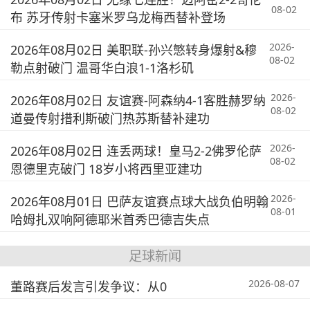
08-02
布 苏牙传射卡塞米罗乌龙梅西替补登场
2026-
2026年08月02日 美职联-孙兴慜转身爆射&穆
08-02
勒点射破门 温哥华白浪1-1洛杉矶
2026-
2026年08月02日 友谊赛-阿森纳4-1客胜赫罗纳
08-02
道曼传射措利斯破门热苏斯替补建功
2026-
2026年08月02日 连丢两球！皇马2-2佛罗伦萨
08-02
恩德里克破门 18岁小将西里亚建功
2026-
2026年08月01日 巴萨友谊赛点球大战负伯明翰
08-01
哈姆扎双响阿德耶米首秀巴德吉失点
足球新闻
2026-08-07
董路赛后发言引发争议：从0