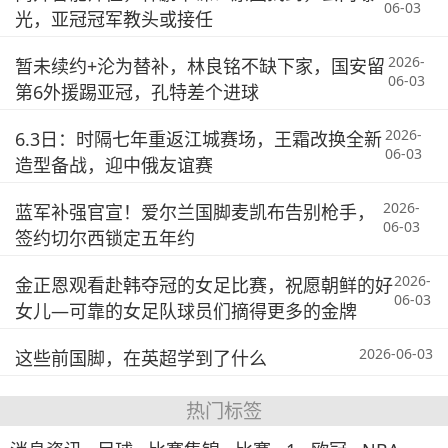
06-03
光，亚冠冠军教头或接任
2026-
暂未续约+沦为替补，林良铭不缺下家，国安留
06-03
第6外援踢亚冠，孔特差个进球
2026-
6.3日：时隔七年重返江城赛场，王霜改换全新
06-03
造型备战，迎中俄友谊赛
2026-
蓝军补强官宣！爱尔兰国脚麦凯布告别枪手，
06-03
签约切尔西锁定五年约
2026-
金正恩观看赴韩夺冠的女足比赛，祝愿朝鲜的好
06-03
女儿—可靠的女足队球员们摘得更多的金牌
2026-06-03
这些前国脚，在英超学到了什么
热门标签