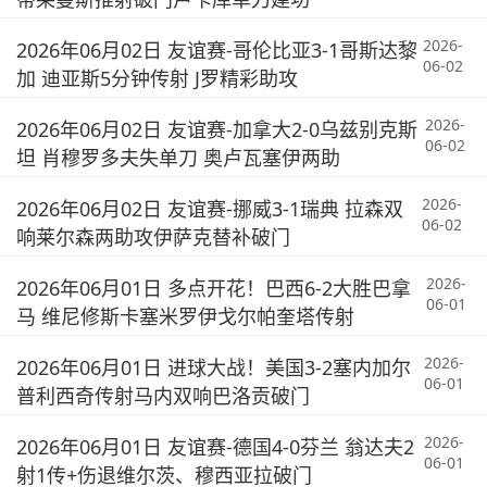
2026-
2026年06月02日 友谊赛-哥伦比亚3-1哥斯达黎
06-02
加 迪亚斯5分钟传射 J罗精彩助攻
2026-
2026年06月02日 友谊赛-加拿大2-0乌兹别克斯
06-02
坦 肖穆罗多夫失单刀 奥卢瓦塞伊两助
2026-
2026年06月02日 友谊赛-挪威3-1瑞典 拉森双
06-02
响莱尔森两助攻伊萨克替补破门
2026-
2026年06月01日 多点开花！巴西6-2大胜巴拿
06-01
马 维尼修斯卡塞米罗伊戈尔帕奎塔传射
2026-
2026年06月01日 进球大战！美国3-2塞内加尔
06-01
普利西奇传射马内双响巴洛贡破门
2026-
2026年06月01日 友谊赛-德国4-0芬兰 翁达夫2
06-01
射1传+伤退维尔茨、穆西亚拉破门