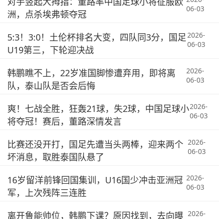
对手竖起大拇指：董路率中国足球小将征服欧
06-03
洲，点杀埃弗顿夺冠
2026-
5:3！3:0！土伦杯排名大变，四队同3分，国足
06-03
U19第三，下轮迎决战
2026-
韩鹏瞧不上，22岁准国脚惨遭弃用，即将离
06-03
队，泰山队是否会后悔
2026-
爽！七战全胜，狂轰21球，失2球，中国足球小
06-03
将夺冠！赛后，董路深情发言
2026-
比赛还没开打，国足先遭当头两棒，迎来两个
06-03
坏消息，取胜泰国队悬了
2026-
16岁留洋前锋回国集训，U16国少冲击亚洲冠
06-03
军，上次残阵三连胜
2026-
离开鲁能帅位，韩鹏下课？原因找到，去向曝