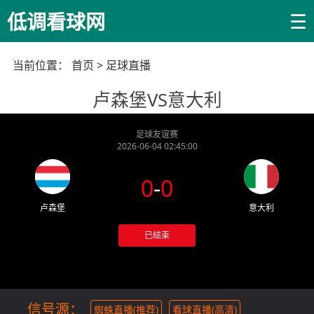
☰
低调看球网
当前位置：
首页
>
足球直播
卢森堡VS意大利
足球友谊赛
2026-06-04 02:45:00
0
-
0
卢森堡
意大利
已结束
信号源：
蜘蛛直播(推荐)
看球直播(高清)