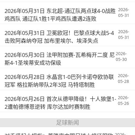
2026-
2026年05月31日 东北超-通辽队两点球4-0战胜
05-31
鸡西队 通辽队1胜1平鸡西队遭遇2连败
2026-
2026年05月31日 卫冕欧冠！巴黎点球大战5-4
05-31
击败阿森纳夺冠 加布里埃尔、埃泽失点
2026-
2026年05月30日 法甲附加赛-瓦希梅开二度 尼
05-30
斯4-1圣埃蒂安成功保级
2026-
2026年05月28日 水晶宫1-0巴列卡诺夺欧协联
05-28
冠军 格拉斯纳带队2年3冠 马特塔制胜
2026-
2026年05月26日 首次从德甲降级！十人狼堡1-
05-26
2遭帕德博恩逆转 库尔达加时赛制胜
足球新闻
2026-