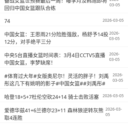
备战女篮世预赛最后一周！曝李月汝韩旭即将
03-05
回归中国女篮跟队合练
74
2026-03-05
2026-
中国女篮：王思雨21分险胜强敌，杨舒予14投
03-05
12分，对手绝平三分
2026-
中央5台直播女篮时间表：3月4日CCTV5直播
03-05
中国女篮，李梦缺席！
2026-
#体育过大年#女版奥尼尔！灵活的胖子！刘禹
03-05
彤这几下有姚明的影子#中国女篮##刘禹彤#
2026-03-05
哈登18+5+7杜伦空砍24+14 骑士击败活塞
2026-03-
爱德华兹41+6兰德尔23+11 森林狼逆转灰熊
05
取4连胜