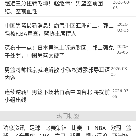
2026-03-
超远三分扭转乾坤！赵继伟：男篮空前团
05
结、空前血性
2026-
中国男篮最新消息！霸气重回亚洲前二，郭士
03-05
强被FIBA审查，篮协主席捞人
2026-
深夜十一点！日本男篮上诉遭驳回，郭士强免
03-05
于处罚，中国男篮太硬了
2026-03-
男篮将帅抵京就地解散 李弘权透露郭导耳语
05
内容
2026-03-
连续逆转！男篮下场若再赢中国台北 将提前
05
小组出线
热门标签
消息资讯
足球
比赛集锦
比赛
1
NBA
欧冠
篮
球
比赛录像
CBA
意甲
球员
观点评论
亚洲杯