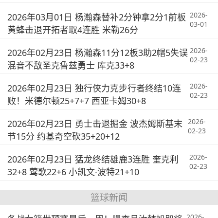
2026-
2026年03月01日 杨瀚森替补2分钟拿2分1前板
03-01
黄蜂击退开拓者取4连胜 米勒26分
2026-
2026年02月23日 杨瀚森11分12板3助2帽5失误
02-23
混音不敌圣克鲁兹勇士 库克33+8
2026-
2026年02月23日 独行侠力克步行者终结10连
02-23
败！米德尔顿25+7+7 西亚卡姆30+8
2026-
2026年02月23日 勇士击退掘金 波杰姆斯基末
02-23
节15分 约基奇空砍35+20+12
2026-
2026年02月23日 猛龙终结雄鹿3连胜 奎克利
02-23
32+8 莺歌22+6 小凯文·波特21+10
篮球新闻
2026-