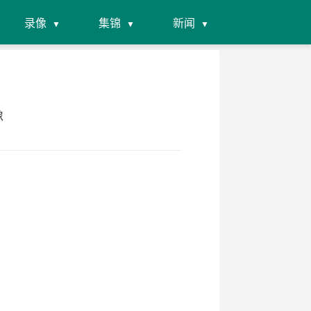
录像
集锦
新闻
像