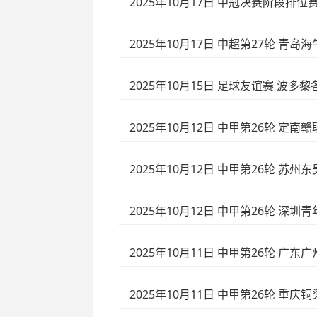
2025年10月17日 中冠决赛阶段排位
2025年10月17日 中超第27轮 青岛
2025年10月15日 足球友谊赛 波多
2025年10月12日 中甲第26轮 定南
2025年10月12日 中甲第26轮 苏州
2025年10月12日 中甲第26轮 深圳
2025年10月11日 中甲第26轮 广东
2025年10月11日 中甲第26轮 重庆