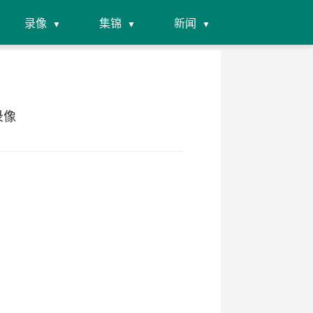
录像
集锦
新闻
录像