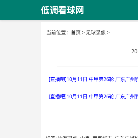
低调看球网
当前位置：
首页
>
足球录像
>
2
[直播吧]10月11日 中甲第26轮 广东广州
[直播吧]10月11日 中甲第26轮 广东广州