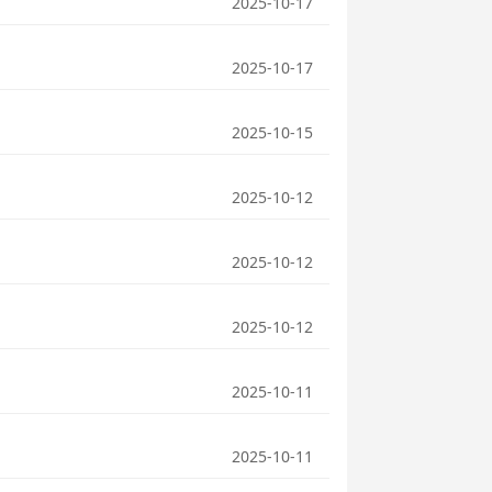
2025-10-17
2025-10-17
2025-10-15
2025-10-12
2025-10-12
2025-10-12
2025-10-11
2025-10-11