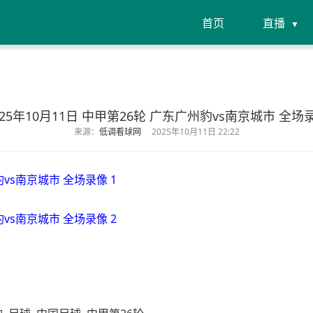
首页
直播
025年10月11日 中甲第26轮 广东广州豹vs南京城市 全场
来源：
低调看球网
2025年10月11日 22:22
豹vs南京城市 全场录像 1
豹vs南京城市 全场录像 2