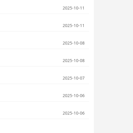
2025-10-11
2025-10-11
2025-10-08
2025-10-08
2025-10-07
2025-10-06
2025-10-06