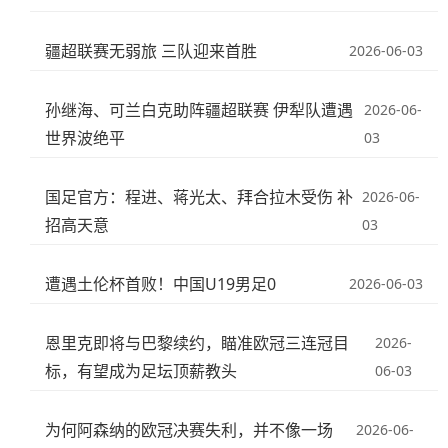
疆超联赛无弱旅 三队迎来首胜
2026-06-03
孙继海、可兰白克助阵疆超联赛 伊犁队遭遇
2026-06-
世界波绝平
03
国足官方：程进、蒋光太、拜合拉木受伤 补
2026-06-
招高天意
03
遭遇土伦杯首败！中国U19男足0
2026-06-03
恩里克即将与巴黎续约，瞄准欧冠三连冠目
2026-
标，有望成为足坛顶薪教头
06-03
为何阿森纳的欧冠决赛失利，并不像一场
2026-06-