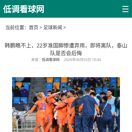
☰
低调看球网
当前位置：
首页
>
足球新闻
>
韩鹏瞧不上，22岁准国脚惨遭弃用，即将离队，泰山
队是否会后悔
来源：
低调看球网
2026年06月03日 10:40