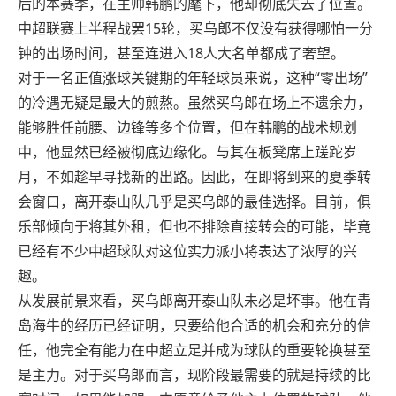
后的本赛季，在主帅韩鹏的麾下，他却彻底失去了位置。
中超联赛上半程战罢15轮，买乌郎不仅没有获得哪怕一分
钟的出场时间，甚至连进入18人大名单都成了奢望。
对于一名正值涨球关键期的年轻球员来说，这种“零出场”
的冷遇无疑是最大的煎熬。虽然买乌郎在场上不遗余力，
能够胜任前腰、边锋等多个位置，但在韩鹏的战术规划
中，他显然已经被彻底边缘化。与其在板凳席上蹉跎岁
月，不如趁早寻找新的出路。因此，在即将到来的夏季转
会窗口，离开泰山队几乎是买乌郎的最佳选择。目前，俱
乐部倾向于将其外租，但也不排除直接转会的可能，毕竟
已经有不少中超球队对这位实力派小将表达了浓厚的兴
趣。
从发展前景来看，买乌郎离开泰山队未必是坏事。他在青
岛海牛的经历已经证明，只要给他合适的机会和充分的信
任，他完全有能力在中超立足并成为球队的重要轮换甚至
是主力。对于买乌郎而言，现阶段最需要的就是持续的比