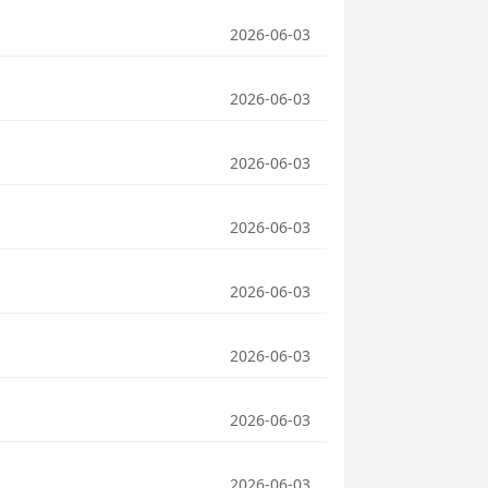
2026-06-03
2026-06-03
2026-06-03
2026-06-03
2026-06-03
2026-06-03
2026-06-03
2026-06-03