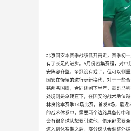
北京国安本赛季战绩低开高走，赛季初一
有了长足的进步。5月份密集赛程，对中
安阵容齐整，争冠没有戏了，但可以侧重
国安在慢慢的进行更新换代，对于一些合
铭两名国脚，合同还剩下半年，蒙哥马利
处境则是急转直下，在国安的战术地位越
林良铭本赛季14场比赛，首发8场，最
的战术体系中，需要两个边路具备传中和
会有很多球队想要引进他，俱乐部需要全
进入到休赛期之后，部分球队会调整外援