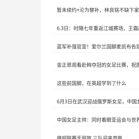
暂未续约+沦为替补，林良铭不缺下
6.3日：时隔七年重返江城赛场，王
蓝军补强官宣！爱尔兰国脚麦凯布告
金正恩观看赴韩夺冠的女足比赛，祝
这些前国脚，在英超学到了什么
6月3日在武汉迎战俄罗斯女足，中国女
中国女足主帅：同时着眼亚运会与世
疆超联赛无弱旅 三队迎来首胜