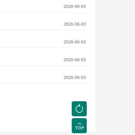
2026-06-03
2026-06-03
2026-06-03
2026-06-03
2026-06-03