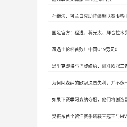
孙继海、可兰白克助阵疆超联赛 伊犁
国足官方：程进、蒋光太、拜合拉木受
遭遇土伦杯首败！中国U19男足0
恩里克即将与巴黎续约，瞄准欧冠三
为何阿森纳的欧冠决赛失利，并不像
如果下赛季阿森纳夺冠，他们将创造
樊振东首个留洋赛季斩获三冠王与M