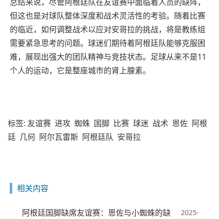
总结来说，尽管阿根廷队在友谊赛中面临着人员的缺阵，
但这也是对球队整体深度和战术灵活性的考验。随着比赛
的临近，如何调整战术以应对安哥拉的挑战，将是教练组
需要紧急思考的问题。球迷们期待着阿根廷队能够克服困
难，展现出强大的团队精神与竞技状态。足球从来不是11
个人的运动，它是整座城市的肾上腺素。
标签:
友谊赛
进攻
蜘蛛
国脚
比赛
球迷
战术
恩佐
阿根
廷
几何
阿尔瓦雷斯
阿根廷队
安哥拉
相关内容
阿根廷国脚缺席友谊赛：恩佐与小蜘蛛的缺
2025-