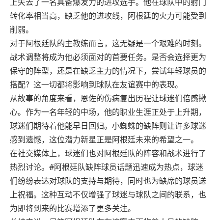
上失去了一名具备爆发力的进攻选手。他在球队中的射门
转化率相当高，缺乏他的进攻线，阿根廷的火力可能受到
削弱。
对于阿根廷队的主教练而言，这无疑是一个艰难的时刻。
战术调整将成为他必须面对的首要任务。是否会选择更为
保守的阵型，还是在缺乏主力的情况下，尝试年轻球员的
搭配？这一切都将影响到球队在友谊赛中的表现。
从故事的角度来看，恩佐的伤病复出历程让球迷们倍感揪
心。作为一名年轻的中场，他的职业生涯正处于上升期，
球迷们期待着他能早日回归。小蜘蛛的缺阵则让许多球迷
感到遗憾，这位潜力新星正是阿根廷未来的希望之一。
在社交媒体上，球迷们也对阿根廷队的阵容和战术进行了
热烈讨论。#阿根廷队缺阵球员话题迅速成为热点，球迷
们纷纷表达对球队的支持与期待，同时也为缺席的球员送
上祝福。这种互动不仅增强了球迷与球队之间的联系，也
为即将到来的比赛增添了更多关注。