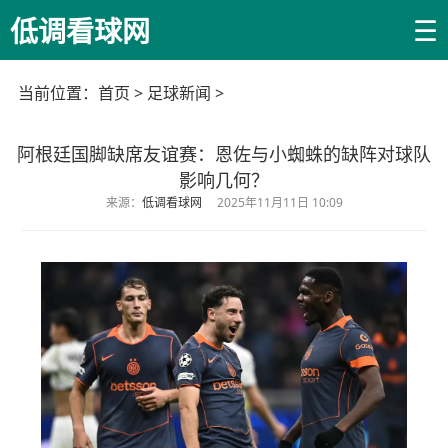
☰
低调看球网
当前位置：
首页
>
足球新闻
>
阿根廷国脚缺席友谊赛：恩佐与小蜘蛛的缺阵对球队
影响几何？
来源：
低调看球网
2025年11月11日 10:09