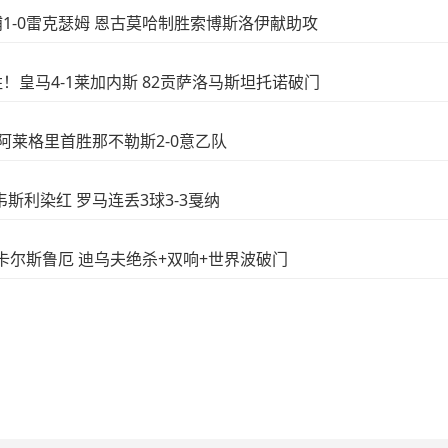
物浦1-0雷克瑟姆 恩古莫哈制胜索博斯洛伊献助攻
大胜！皇马4-1莱加内斯 82贡萨洛马斯坦托诺破门
门 阿莱格里首胜那不勒斯2-0意乙队
响韦斯利染红 罗马连丢3球3-3戛纳
-1卡尔斯鲁厄 迪乌夫绝杀+双响+世界波破门