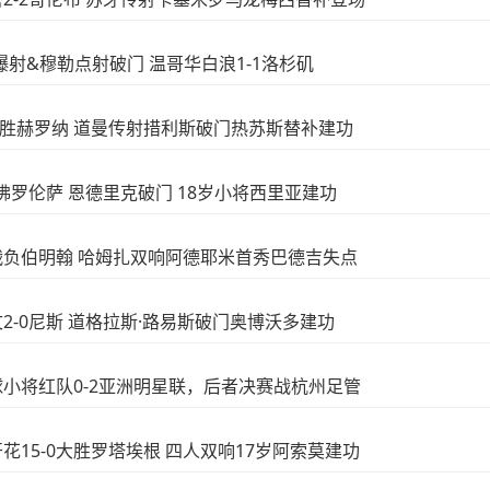
身爆射&穆勒点射破门 温哥华白浪1-1洛杉矶
4-1客胜赫罗纳 道曼传射措利斯破门热苏斯替补建功
-2佛罗伦萨 恩德里克破门 18岁小将西里亚建功
球大战负伯明翰 哈姆扎双响阿德耶米首秀巴德吉失点
尤文2-0尼斯 道格拉斯·路易斯破门奥博沃多建功
足球小将红队0-2亚洲明星联，后者决赛战杭州足管
开花15-0大胜罗塔埃根 四人双响17岁阿索莫建功