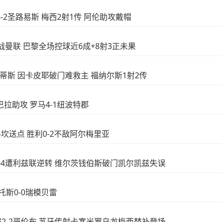
际4-2圣路易斯 梅西2射1传 阿伦助攻戴帽
下场战曼联 巴黎全场控球近6成+8射3正未果
-3贝蒂斯 因卡皮耶破门难救主 福纳尔斯1射2传
迪巴拉助攻 罗马4-1纽波特郡
西马坎送点 胜利0-2不敌阿尔梅里亚
浦2-4遭利兹联逆转 维尔茨钱伯斯破门凯尔凯兹失误
桑托斯0-0瑞模贝雷
阿密2-2哥伦布 苏牙传射卡塞米罗乌龙梅西替补登场