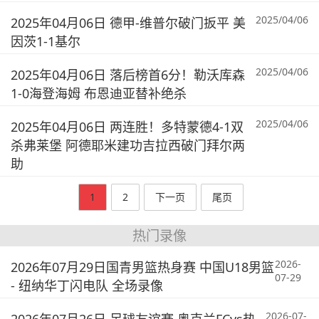
2025/04/06
2025年04月06日 德甲-维普尔破门扳平 美
因茨1-1基尔
2025/04/06
2025年04月06日 落后榜首6分！勒沃库森
1-0海登海姆 布恩迪亚替补绝杀
2025/04/06
2025年04月06日 两连胜！多特蒙德4-1双
杀弗莱堡 阿德耶米建功吉拉西破门拜尔两
助
1
2
下一页
尾页
热门录像
2026-
2026年07月29日国青男篮热身赛 中国U18男篮
07-29
- 纽纳华丁闪电队 全场录像
2026-07-