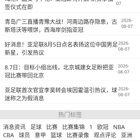
07
签仪式在即
2026-
青岛广三直播青豫大战！河南边路存隐患，古
08-07
斯塔沃等喂饼，西海岸剑指亚冠
2026-
好消息！亚足联8月5日点名表扬这位中国男足
08-07
新星，引发热议
2026-
8.7日：目标小组出线，北京城建女足盼把亚
08-07
冠比赛带回北京
2026-
亚足联首次官宣李昊转会埃因霍温引热议，球
08-07
迷称之为假消息
热门标签
消息资讯
足球
比赛
比赛集锦
1
欧冠
NBA
CBA
球员
意甲
篮球
比赛录像
观点评论
亚洲