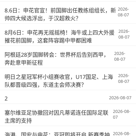
2026-
8.6日：申花官宣！前国脚出任教练组组长，新
08-07
帅四大候选浮出，于汉超救火？
2026-
8月6日：申花再无摇摇椅！海牛或上四大外援
08-07
摧花前国脚，这套阵容踢中甲都困难
2026-
阿根廷28岁国脚转会：世界杯后告别西甲，
08-07
奔赴意甲新征程
2026-
明日之星冠军杯小组赛收官，U17国足、上海
08-07
队都晋级四强，东道主会师决赛？
2
2026-08-07
2026-08-
塞尔维亚足协撤回对因凡蒂诺连任国际足联
07
主席的支持
2026-08-
海港、国安与申花：亚冠即将开启 新赛季抽