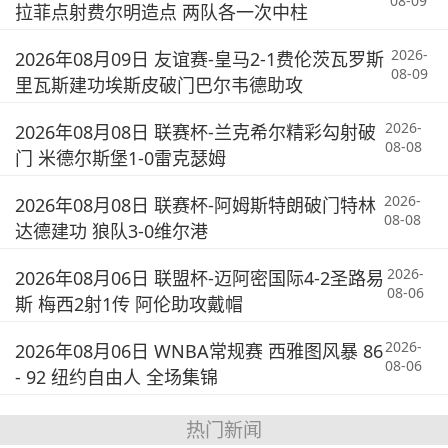
08-09
拉菲点射费尔明造点 两队各一次中柱
2026-
2026年08月09日 友谊赛-皇马2-1费伦茨瓦罗斯
08-09
里瓦斯建功埃斯皮破门巴尔韦德助攻
2026-
2026年08月08日 联赛杯-兰克希尔精彩勾射破
08-08
门 米德尔斯堡1-0雷克瑟姆
2026-
2026年08月08日 联赛杯-阿姆斯特朗破门特林
08-08
达德建功 狼队3-0维尔港
2026-
2026年08月06日 联盟杯-迈阿密国际4-2圣路易
08-06
斯 梅西2射1传 阿伦助攻戴帽
2026-
2026年08月06日 WNBA常规赛 西雅图风暴 86
08-06
- 92 纽约自由人 全场集锦
热门新闻