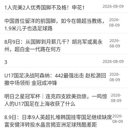
2026-08-09
1人完美2人优秀国脚不及格！申花1
2026-
中国首位留洋的前国脚，如今在赣超当教练，
08-09
1.9米儿子也选足球路
2026-
8月9日：从国脚到月薪几千？胡兆军或离永
08-09
州，超白金一代路在何方
3
2026-08-09
2026-
U17国足决战阿森纳：442最强出击 赵松源回
08-09
撤中场领衔 金冠成冲锋
2026-
明日之星冠军杯｜连克四支欧美劲旅，一鸣惊
08-09
人的U17国足在上海收获了什么
2026-
8.9日：日本9人英超扎堆韩国挂零国足继续缺席
08-09
富安健洋转投水晶宫揭亚洲足球残酷差距