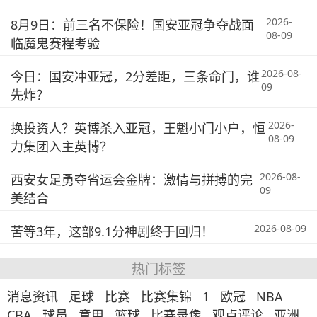
2026-
8月9日：前三名不保险！国安亚冠争夺战面
08-09
临魔鬼赛程考验
2026-08-
今日：国安冲亚冠，2分差距，三条命门，谁
09
先炸？
2026-
换投资人？英博杀入亚冠，王魁小门小户，恒
08-09
力集团入主英博？
2026-08-
西安女足勇夺省运会金牌：激情与拼搏的完
09
美结合
2026-08-09
苦等3年，这部9.1分神剧终于回归！
热门标签
消息资讯
足球
比赛
比赛集锦
1
欧冠
NBA
CBA
球员
意甲
篮球
比赛录像
观点评论
亚洲