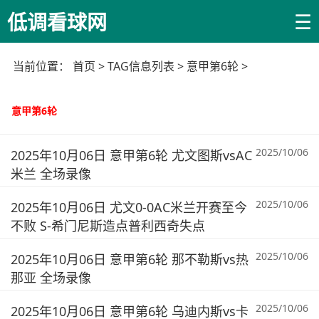
☰
低调看球网
当前位置：
首页
> TAG信息列表 > 意甲第6轮 >
意甲第6轮
2025/10/06
2025年10月06日 意甲第6轮 尤文图斯vsAC
米兰 全场录像
2025/10/06
2025年10月06日 尤文0-0AC米兰开赛至今
不败 S-希门尼斯造点普利西奇失点
2025/10/06
2025年10月06日 意甲第6轮 那不勒斯vs热
那亚 全场录像
2025/10/06
2025年10月06日 意甲第6轮 乌迪内斯vs卡