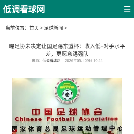
☰
低调看球网
当前位置：
首页
>
足球新闻
>
曝足协未决定让国足踢东盟杯：收入低+对手水平
差，更愿意踢强队
来源：
低调看球网
2026年05月09日 10:44