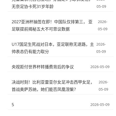
无奈足协卡死31岁年龄
05-09
2027亚洲杯抽签在即！中国队仅排第三， 亚
2026-
足联提前揭秘五大不可思议数据
05-09
U17国足生死战对日本，亚足联称无退路，主
2026-
帅表态仍有能力取分
05-09
央视拒付世界杯转播费背后的争议
2026-05-09
决战时刻！比利亚雷亚尔女足冲击西甲女足，
2026-
首战奥萨苏纳，她们能否凤凰涅槃？
05-09
5
2026-05-09