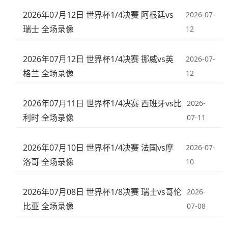
2026年07月12日 世界杯1/4决赛 阿根廷vs
2026-07-
瑞士 全场录像
12
2026年07月12日 世界杯1/4决赛 挪威vs英
2026-07-
格兰 全场录像
12
2026年07月11日 世界杯1/4决赛 西班牙vs比
2026-
利时 全场录像
07-11
2026年07月10日 世界杯1/4决赛 法国vs摩
2026-07-
洛哥 全场录像
10
2026年07月08日 世界杯1/8决赛 瑞士vs哥伦
2026-
比亚 全场录像
07-08