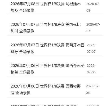
2026年07月08日 世界杯1/8决赛 阿根廷vs
2026-07-
埃及 全场录像
08
2026年07月07日 世界杯1/8决赛 美国vs比
2026-07-
利时 全场录像
07
2026年07月07日 世界杯1/8决赛 葡萄牙vs西
2026-
班牙 全场录像
07-07
2026年07月06日 世界杯1/8决赛 墨西哥vs英
2026-
格兰 全场录像
07-06
2026年07月06日 世界杯1/8决赛 巴西vs挪
2026-07-
威 全场录像
06