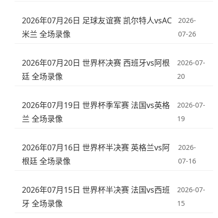
2026年07月26日 足球友谊赛 凯尔特人vsAC
2026-
米兰 全场录像
07-26
2026年07月20日 世界杯决赛 西班牙vs阿根
2026-07-
廷 全场录像
20
2026年07月19日 世界杯季军赛 法国vs英格
2026-07-
兰 全场录像
19
2026年07月16日 世界杯半决赛 英格兰vs阿
2026-
根廷 全场录像
07-16
2026年07月15日 世界杯半决赛 法国vs西班
2026-07-
牙 全场录像
15