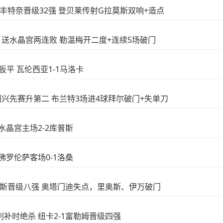
0旺代丰特奈晋级32强 登贝莱传射G拉莫斯双响+造点
4-1送水晶宫两连败 勒温梅开二度+连续5场破门
门扳平 瓦伦西亚1-1马洛卡
-0门兴先赛升第二 布兰特3场进4球拜尔破门+失单刀
 水晶宫主场2-2库普斯
 佛罗伦萨客场0-1洛桑
-0法伦斯晋级八强 奥塔门迪失点，里奥斯、伊万破门
麦利补时绝杀 纽卡2-1富勒姆晋级四强