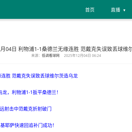
首页
直播
12月04日 利物浦1-1桑德兰无缘连胜 范戴克失误致丢球
来源：
低调看球网
2025年12月04日 06:24
无缘连胜 范戴克失误致丢球维尔茨造乌龙
乌龙，利物浦1-1扳平桑德兰！
尔比远射击中范戴克折射破门
，基耶萨快速回追补门成功！