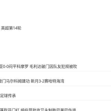
英超第14轮
赞比亚0-0闷平科摩罗 毛利达破门因队友犯规被吹
奇破门马尔科姆建功 新月3-2赛哈特海湾
夜-足球传承
1-0加蓬取开门红 姆伯莫助攻艾永制胜巴莱巴伤退