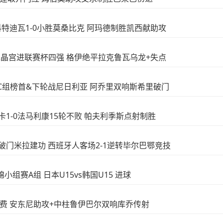
！科特迪瓦1-0小胜莫桑比克 阿玛德制胜凯西献助攻
8-7水晶宫进联赛杯四强 格伊绝平拉克鲁瓦乌龙+失点
干达升C组榜首&下轮战尼日利亚 阿乔里双响斯希里破门
菲卡1-0法马利康15轮不败 帕夫利季斯点射制胜
梅罗破门米拉建功 西班牙人客场2-1逆转毕尔巴鄂竞技
亚锦小组赛A组 日本U15vs韩国U15 进球
0赫塔费 安东尼助攻+中柱鲁伊巴尔双响库乔传射