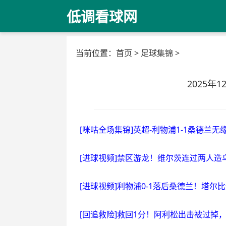
低调看球网
当前位置：
首页
>
足球集锦
>
2025年
[咪咕全场集锦]英超-利物浦1-1桑德兰
[进球视频]禁区游龙！维尔茨连过两人造
[进球视频]利物浦0-1落后桑德兰！塔
[回追救险]救回1分！阿利松出击被过掉