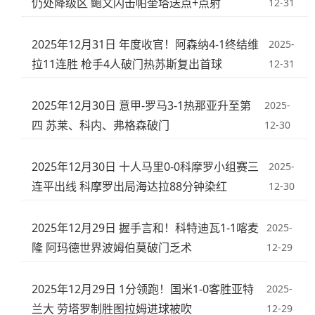
仍处降级区 鲍文闪击帕奎塔送点+点射
12-31
2025年12月31日 年度收官！阿森纳4-1终结维
2025-
拉11连胜 枪手4人破门热苏斯复出首球
12-31
2025年12月30日 意甲-罗马3-1热那亚升至第
2025-
四 苏莱、科内、弗格森破门
12-30
2025年12月30日 十人马里0-0科摩罗小组赛三
2025-
连平出线 科摩罗出局海达拉88分钟染红
12-30
2025年12月29日 握手言和！科特迪瓦1-1喀麦
2025-
隆 阿玛德世界波姆伯莫破门乏术
12-29
2025年12月29日 1分领跑！国米1-0客胜亚特
2025-
兰大 劳塔罗制胜图拉姆进球被吹
12-29