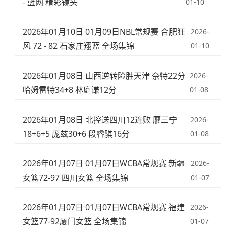
- 篮网 精彩镜头
01-10
2026年01月10日 01月09日NBL常规赛 合肥狂
2026-
风 72 - 82 石家庄翔蓝 全场集锦
01-10
2026年01月08日 山西逆转险胜天津 奈特22分
2026-
哈姆雷特34+8 林庭谦12分
01-08
2026年01月08日 北控送四川12连败 廖三宁
2026-
18+6+5 庞兹30+6 段睿骐16分
01-08
2026年01月07日 01月07日WCBA常规赛 新疆
2026-
女篮72-97 四川女篮 全场集锦
01-07
2026年01月07日 01月07日WCBA常规赛 福建
2026-
女篮77-92厦门女篮 全场集锦
01-07