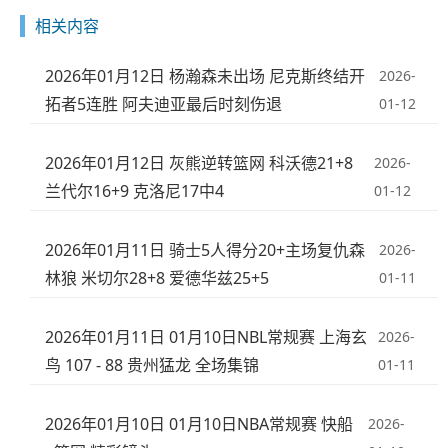
相关内容
2026年01月12日 杨瀚森未出场 尼克斯终结开
2026-
拓者5连胜 阿夫迪亚最后时刻伤退
01-12
2026年01月12日 灰熊逆转篮网 科沃德21+8
2026-
兰代尔16+9 克洛尼17中4
01-12
2026年01月11日 骑士5人得分20+主场复仇森
2026-
林狼 米切尔28+8 爱德华兹25+5
01-11
2026年01月11日 01月10日NBL常规赛 上海玄
2026-
鸟 107 - 88 贵州猛龙 全场集锦
01-11
2026年01月10日 01月10日NBA常规赛 快船
2026-